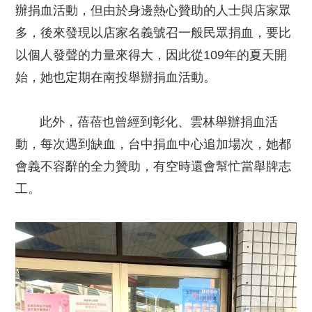
辦捐血活動，但由於身邊熱心贊助的人士與店家眾
多，後來發現以店家名義號召一般民眾捐血，要比
以個人發聲的力量來得大，因此從109年的夏天開
始，她也定期在南投舉辦捐血活動。
此外，蓓蓓也曾經到彰化、雲林舉辦捐血活
動，每次遇到缺血，台中捐血中心追加場次，她都
會義不容辭的全力贊助，有空時還會幫忙當舉牌志
工。