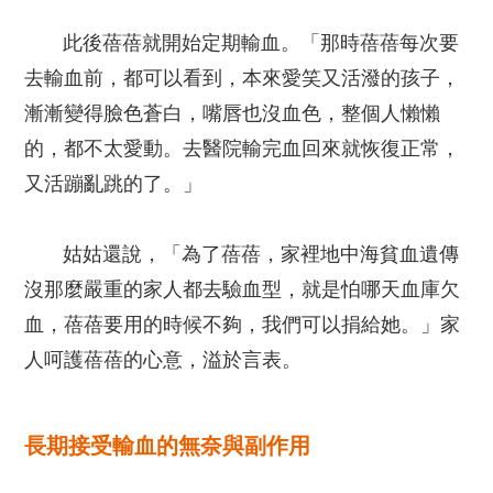
此後蓓蓓就開始定期輸血。「那時蓓蓓每次要
去輸血前，都可以看到，本來愛笑又活潑的孩子，
漸漸變得臉色蒼白，嘴唇也沒血色，整個人懶懶
的，都不太愛動。去醫院輸完血回來就恢復正常，
又活蹦亂跳的了。」
姑姑還說，「為了蓓蓓，家裡地中海貧血遺傳
沒那麼嚴重的家人都去驗血型，就是怕哪天血庫欠
血，蓓蓓要用的時候不夠，我們可以捐給她。」家
人呵護蓓蓓的心意，溢於言表。
長期接受輸血的無奈與副作用