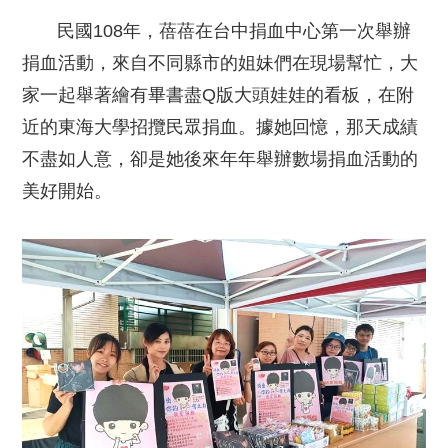
民國108年，蓓蓓在台中捐血中心第一次舉辦
捐血活動，來自不同縣市的姐妹們在現場幫忙，大
家一起舉著繪有畢書盡Q版大頭娃娃的看板，在附
近的東海大學招攬民眾捐血。據她回憶，那天成績
不盡如人意，卻是她後來年年舉辦數場捐血活動的
美好開始。