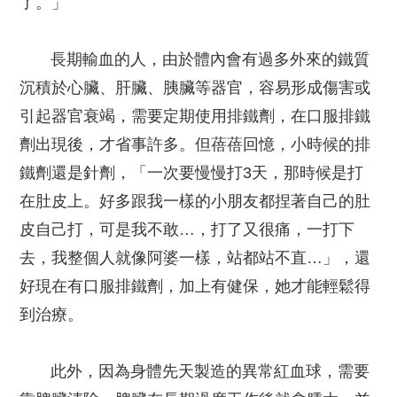
了。」
長期輸血的人，由於體內會有過多外來的鐵質
沉積於心臟、肝臟、胰臟等器官，容易形成傷害或
引起器官衰竭，需要定期使用排鐵劑，在口服排鐵
劑出現後，才省事許多。但蓓蓓回憶，小時候的排
鐵劑還是針劑，「一次要慢慢打3天，那時候是打
在肚皮上。好多跟我一樣的小朋友都捏著自己的肚
皮自己打，可是我不敢…，打了又很痛，一打下
去，我整個人就像阿婆一樣，站都站不直…」，還
好現在有口服排鐵劑，加上有健保，她才能輕鬆得
到治療。
此外，因為身體先天製造的異常紅血球，需要