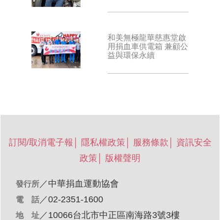
和美無極龍華慈惠堂啟
用捐血車供電箱 兼顧公
益與環保永續
訂閱/取消電子報
│
隱私權政策
│
服務條款
│
資訊安全
政策
│
版權聲明
／
中華捐血運動協會
發行所
／02-2351-1600
電 話
／10066台北市中正區南海路3號3樓
地 址