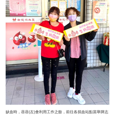
缺血時，蓓蓓(左)會利用工作之餘，前往各捐血站點當舉牌志