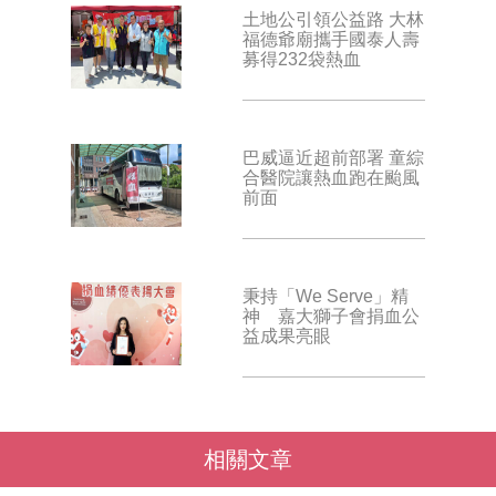
土地公引領公益路 大林
福德爺廟攜手國泰人壽
募得232袋熱血
巴威逼近超前部署 童綜
合醫院讓熱血跑在颱風
前面
秉持「We Serve」精
神 嘉大獅子會捐血公
益成果亮眼
相關文章