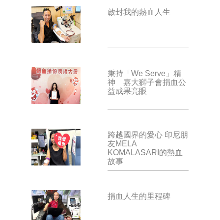
啟封我的熱血人生
秉持「We Serve」精
神 嘉大獅子會捐血公
益成果亮眼
跨越國界的愛心 印尼朋
友MELA
KOMALASARI的熱血
故事
捐血人生的里程碑