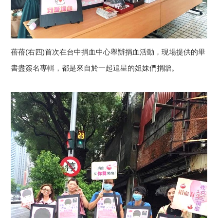
蓓蓓(右四)首次在台中捐血中心舉辦捐血活動，現場提供的畢
書盡簽名專輯，都是來自於一起追星的姐妹們捐贈。