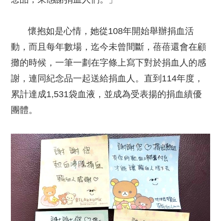
懷抱如是心情，她從108年開始舉辦捐血活
動，而且每年數場，迄今未曾間斷，蓓蓓還會在顧
攤的時候，一筆一劃在字條上寫下對於捐血人的感
謝，連同紀念品一起送給捐血人。直到114年度，
累計達成1,531袋血液，並成為受表揚的捐血績優
團體。