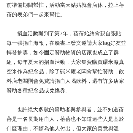
前準備期間幫忙，活動當天姑姑就會店休，拉上蓓
蓓的表弟們一起來幫忙。
捐血活動辦到了第7年，蓓蓓始終會親自張貼
每一張捐血海報，在臉書上發文邀請大家tag好友並
轉發抽獎，如今固定贊助物資的店家也成立了群
組，每年夏天的捐血活動，大家集資購買碾米廠真
空米作為紀念品，除了碾米廠老闆會幫忙贊助，飲
料店老闆則會免費請捐血人喝飲料，還有許多店家
贊助各種紀念品或兌換券。
也許絕大多數的贊助者與參與者，並不知道蓓
蓓是一名長期用血人，蓓蓓也不知道這些人是基於
什麼理由，不斷為他人付出，但大家的善意與溫