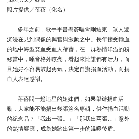
照片提供／蓓蓓（化名）
多年之前，歌手畢書盡簽唱會剛結束，眾人還
沉浸在見到偶像的興奮與激動之中。長年接受輸血
的地中海型貧血受血人蓓蓓，在一群熱情洋溢的粉
絲當中，嗓音格外嘹亮，看起來比誰都有活力，而
且她好不容易鼓起勇氣，決定自辦捐血活動，向捐
血人表達感謝。
蓓蓓問一起追星的姐妹們，如果舉辦捐血活
動，大家能不能捐出幾張簽名專輯，供作捐血活動
的紀念品？「我出一張。」「那我出兩張…」意外
的熱情響應，成為她踏出第一步的溫暖後盾。