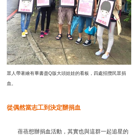
眾人帶著繪有畢書盡Q版大頭娃娃的看板，四處招攬民眾捐
血。
從偶然當志工到決定辦捐血
蓓蓓想辦捐血活動，其實也與這群一起追星的