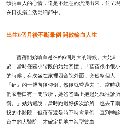
饋捐血人的心情，還是不經意的流洩出來，並呈現
在日後捐血活動細節中。
出生6個月後不斷暈倒 開啟輸血人生
蓓蓓開始輸血是在約6個月大的時候。大她8
歲，當時僅國小階段的姑姑回憶，「蓓蓓很小很小
的時候，有次坐在家裡四合院外面，突然整個人
『砰』的一聲向後仰倒，然後就昏過去了。當時我
們家巷口有一間診所，她爸爸馬上抱起她就往診所
衝。」姑姑還說，當時跑過好多次診所，也去了南
投的小醫院，但蓓蓓還是時不時會暈倒，直到轉診
台中的大醫院，才確定是地中海型貧血。