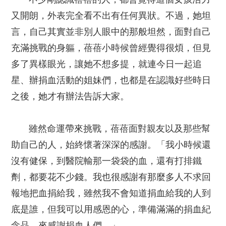
又開朗，外表完全看不出有任何異狀。不過，她坦
言，自己其實並非別人眼中的那般坦然，面對自己
充滿挑戰的身軀，蓓蓓小時候曾經覺得很煩，但見
多了異樣眼光，讓她不想多提，就連今日一起追
星、辦捐血活動的姐妹們，也都是在認識好些時日
之後，她才有辦法告訴大家。
雖然命運帶來挑戰，蓓蓓面對親友以及那些幫
助自己的人，始終懷著深深的感謝。「我小時候還
沒有健保，到醫院輸那一袋袋的血，還有打排鐵
劑，都要花不少錢。我也很感謝有那麼多人不求回
報地把血捐給我，雖然我不會知道捐血給我的人到
底是誰，但我可以用感恩的心，準備滿滿的捐血紀
念品，來感謝捐血人們。」