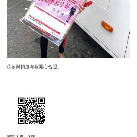
蓓蓓與捐血海報開心合照。
瀏覽人數：369