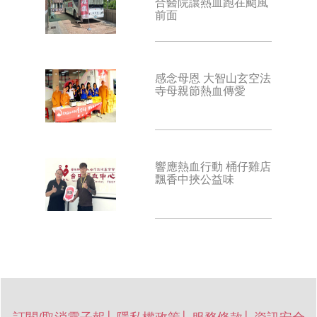
合醫院讓熱血跑在颱風
前面
感念母恩 大智山玄空法
寺母親節熱血傳愛
響應熱血行動 桶仔雞店
飄香中挾公益味