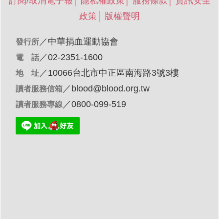
訂閱/取消電子報
│
隱私權政策
│
服務條款
│
資訊安全
政策
│
版權聲明
／
中華捐血運動協會
發行所
／02-2351-1600
電 話
／10066台北市中正區南海路3號3樓
地 址
／
blood@blood.org.tw
讀者服務信箱
／0800-099-519
讀者服務專線