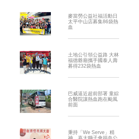
麥當勞公益社福活動日
太平中山店募集86袋熱
血
土地公引領公益路 大林
福德爺廟攜手國泰人壽
募得232袋熱血
巴威逼近超前部署 童綜
合醫院讓熱血跑在颱風
前面
秉持「We Serve」精
神 嘉大獅子會捐血公