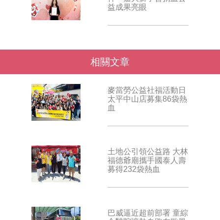
益成果亮眼
相關文章
麥當勞公益社福活動日
太平中山店募集86袋熱
血
土地公引領公益路 大林
福德爺廟攜手國泰人壽
募得232袋熱血
巴威逼近超前部署 童綜