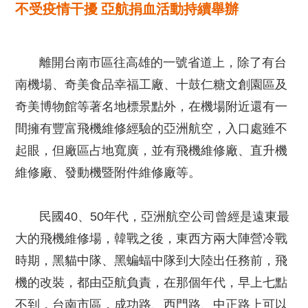
不受疫情干擾 亞航捐血活動持續舉辦
離開台南市區往高雄的一號省道上，除了有台
南機場、奇美食品幸福工廠、十鼓仁糖文創園區及
奇美博物館等著名地標景點外，在機場附近還有一
間擁有豐富飛機維修經驗的亞洲航空，入口處雖不
起眼，但廠區占地寬廣，並有飛機維修廠、直升機
維修廠、發動機暨附件維修廠等。
民國40、50年代，亞洲航空公司曾經是遠東最
大的飛機維修場，韓戰之後，東西方兩大陣營冷戰
時期，黑貓中隊、黑蝙蝠中隊到大陸出任務前，飛
機的改裝，都由亞航負責，在那個年代，早上七點
不到，台南市區，成功路、西門路、中正路上可以