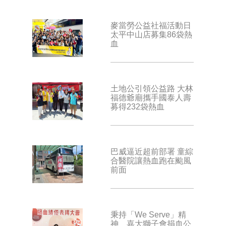
麥當勞公益社福活動日
太平中山店募集86袋熱
血
土地公引領公益路 大林
福德爺廟攜手國泰人壽
募得232袋熱血
巴威逼近超前部署 童綜
合醫院讓熱血跑在颱風
前面
秉持「We Serve」精
神 嘉大獅子會捐血公