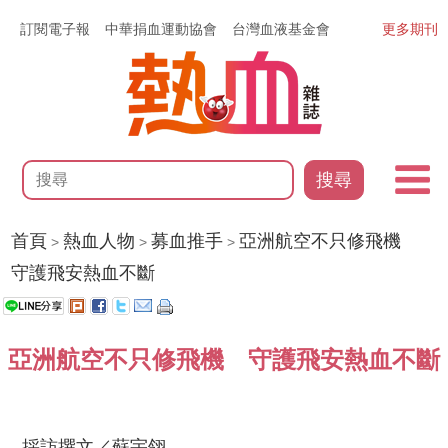
訂閱電子報
中華捐血運動協會
台灣血液基金會
更多期刊
搜尋
首頁
熱血人物
募血推手
亞洲航空不只修飛機
>
>
>
守護飛安熱血不斷
亞洲航空不只修飛機 守護飛安熱血不斷
採訪撰文／蘇宇翎