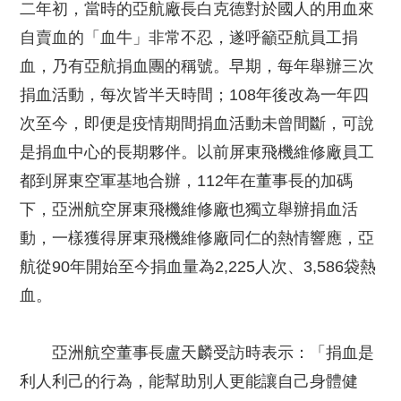
二年初，當時的亞航廠長白克德對於國人的用血來
自賣血的「血牛」非常不忍，遂呼籲亞航員工捐
血，乃有亞航捐血團的稱號。早期，每年舉辦三次
捐血活動，每次皆半天時間；108年後改為一年四
次至今，即便是疫情期間捐血活動未曾間斷，可說
是捐血中心的長期夥伴。以前屏東飛機維修廠員工
都到屏東空軍基地合辦，112年在董事長的加碼
下，亞洲航空屏東飛機維修廠也獨立舉辦捐血活
動，一樣獲得屏東飛機維修廠同仁的熱情響應，亞
航從90年開始至今捐血量為2,225人次、3,586袋熱
血。
亞洲航空董事長盧天麟受訪時表示：「捐血是
利人利己的行為，能幫助別人更能讓自己身體健