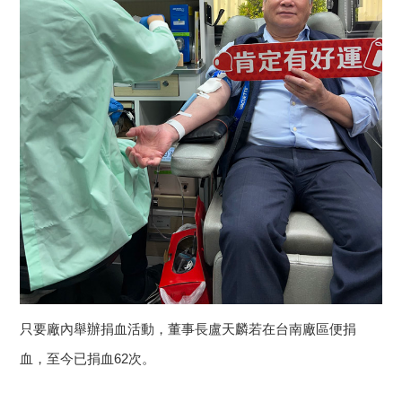
只要廠內舉辦捐血活動，董事長盧天麟若在台南廠區便捐
血，至今已捐血62次。