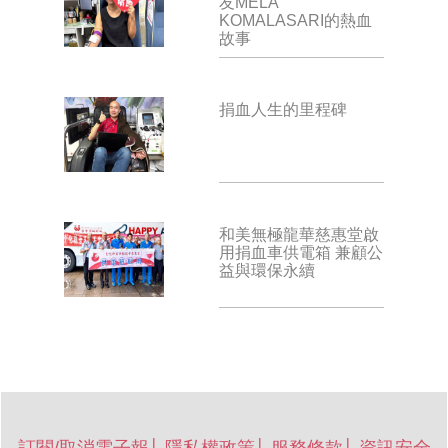
友MELA
KOMALASARI的熱血
故事
捐血人生的里程碑
和美無極龍華慈惠堂啟
用捐血車供電箱 兼顧公
益與環保永續
訂閱/取消電子報
│
隱私權政策
│
服務條款
│
資訊安全