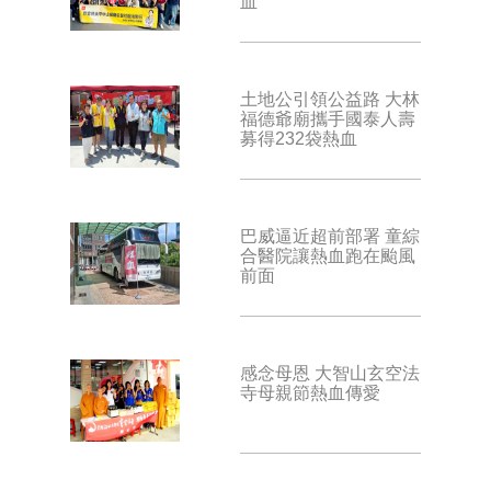
血
土地公引領公益路 大林
福德爺廟攜手國泰人壽
募得232袋熱血
巴威逼近超前部署 童綜
合醫院讓熱血跑在颱風
前面
感念母恩 大智山玄空法
寺母親節熱血傳愛