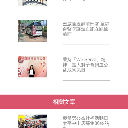
巴威逼近超前部署 童綜
合醫院讓熱血跑在颱風
前面
秉持「We Serve」精
神 嘉大獅子會捐血公
益成果亮眼
相關文章
麥當勞公益社福活動日
太平中山店募集86袋熱