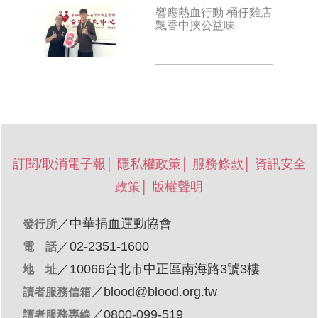
響應熱血行動 桶仔雞店
飄香中挾公益味
訂閱/取消電子報
│
隱私權政策
│
服務條款
│
資訊安全
政策
│
版權聲明
／
中華捐血運動協會
發行所
／02-2351-1600
電 話
／10066台北市中正區南海路3號3樓
地 址
／
blood@blood.org.tw
讀者服務信箱
／0800-099-519
讀者服務專線