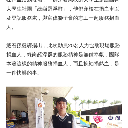
大學生社團「綠崗羅浮群」，他們穿梭在捐血車以
及登記服務處，與富偉獅子會的志工一起服務捐血
人。
總召孫楗驊指出，此次動員20名人力協助現場服務
捐血人，綠崗羅浮群的服務精神是無償奉獻，團隊
本著這樣的精神服務捐血人，而且挽袖捐熱血，是
一件快樂的事。