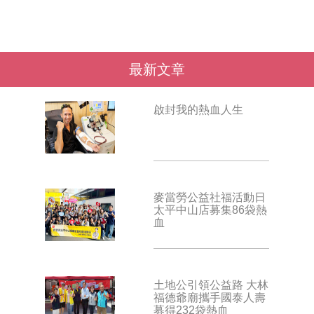
最新文章
啟封我的熱血人生
麥當勞公益社福活動日
太平中山店募集86袋熱
血
土地公引領公益路 大林
福德爺廟攜手國泰人壽
募得232袋熱血