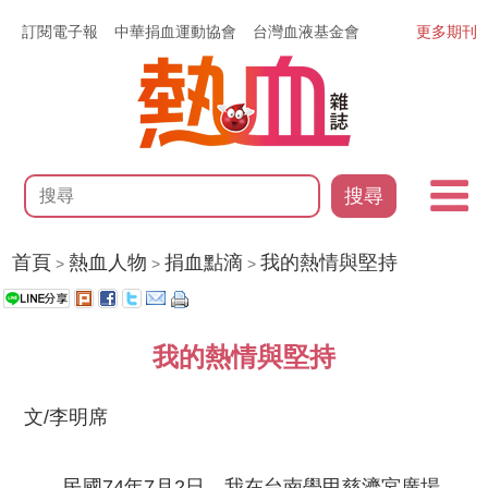
訂閱電子報
中華捐血運動協會
台灣血液基金會
更多期刊
搜尋
首頁
熱血人物
捐血點滴
我的熱情與堅持
>
>
>
我的熱情與堅持
文/李明席
民國74年7月2日，我在台南學甲慈濟宮廣場，