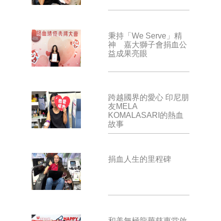
秉持「We Serve」精
神 嘉大獅子會捐血公
益成果亮眼
跨越國界的愛心 印尼朋
友MELA
KOMALASARI的熱血
故事
捐血人生的里程碑
和美無極龍華慈惠堂啟