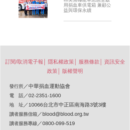
用捐血車供電箱 兼顧公
益與環保永續
訂閱/取消電子報
│
隱私權政策
│
服務條款
│
資訊安全
政策
│
版權聲明
／
中華捐血運動協會
發行所
／02-2351-1600
電 話
／10066台北市中正區南海路3號3樓
地 址
／
blood@blood.org.tw
讀者服務信箱
／0800-099-519
讀者服務專線