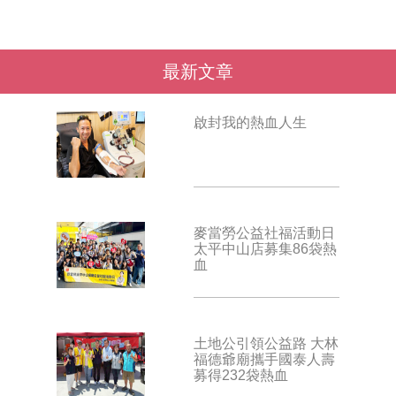
最新文章
啟封我的熱血人生
麥當勞公益社福活動日
太平中山店募集86袋熱
血
土地公引領公益路 大林
福德爺廟攜手國泰人壽
募得232袋熱血