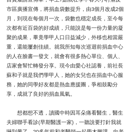
市區廣播宣傳，將捐血袋數提升，由3個月改成2個
月，到現在每個月一次，袋數也穩定成長，至今每
次都有近百袋的好成績，只能說是每一份力量的凝
聚的成果，畢竟學甲人口日益減少，外移也相當嚴
重，還能屢創佳績。就我所知每次巡迴前捐血中心
的人在臉書一發文，就會有很多熱心單位、個人、
店家會幫忙轉發分享。現今由愛心社認養，前社長
蘇和子就是我們學甲人，她的女兒也在捐血中心服
務，她的同學好友都是熱血應援團，爭相鼓勵分
享，成就了良好的捐血風氣。
想都想不透，讀國中時因耳朵痛看醫生，醫生
夫婦聯手看診(早期醫護一家)，一聽說要打針我就
嚇到暈了，20多年前和老醫師一起學木雕課，向老