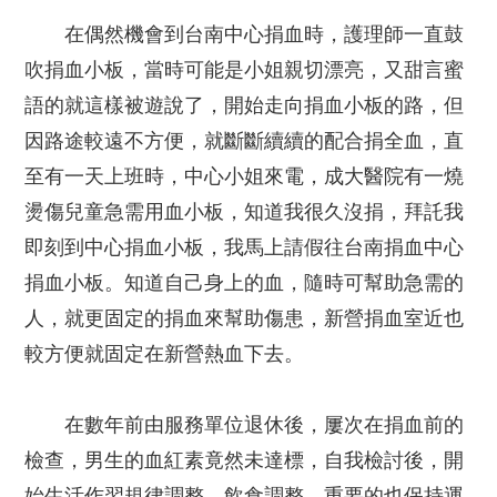
在偶然機會到台南中心捐血時，護理師一直鼓
吹捐血小板，當時可能是小姐親切漂亮，又甜言蜜
語的就這樣被遊說了，開始走向捐血小板的路，但
因路途較遠不方便，就斷斷續續的配合捐全血，直
至有一天上班時，中心小姐來電，成大醫院有一燒
燙傷兒童急需用血小板，知道我很久沒捐，拜託我
即刻到中心捐血小板，我馬上請假往台南捐血中心
捐血小板。知道自己身上的血，隨時可幫助急需的
人，就更固定的捐血來幫助傷患，新營捐血室近也
較方便就固定在新營熱血下去。
在數年前由服務單位退休後，屢次在捐血前的
檢查，男生的血紅素竟然未達標，自我檢討後，開
始生活作習規律調整、飲食調整，重要的也保持運