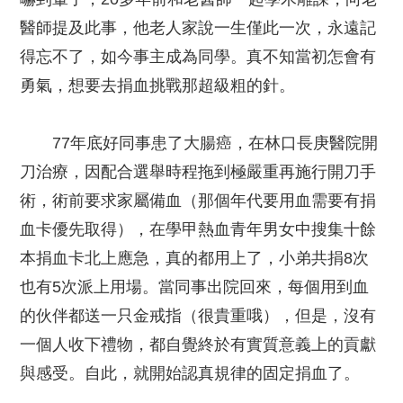
醫師提及此事，他老人家說一生僅此一次，永遠記
得忘不了，如今事主成為同學。真不知當初怎會有
勇氣，想要去捐血挑戰那超級粗的針。
77年底好同事患了大腸癌，在林口長庚醫院開
刀治療，因配合選舉時程拖到極嚴重再施行開刀手
術，術前要求家屬備血（那個年代要用血需要有捐
血卡優先取得），在學甲熱血青年男女中搜集十餘
本捐血卡北上應急，真的都用上了，小弟共捐8次
也有5次派上用場。當同事出院回來，每個用到血
的伙伴都送一只金戒指（很貴重哦），但是，沒有
一個人收下禮物，都自覺終於有實質意義上的貢獻
與感受。自此，就開始認真規律的固定捐血了。