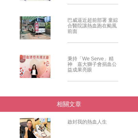
巴威逼近超前部署 童綜
合醫院讓熱血跑在颱風
前面
秉持「We Serve」精
神 嘉大獅子會捐血公
益成果亮眼
相關文章
啟封我的熱血人生