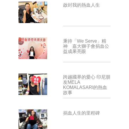
啟封我的熱血人生
秉持「We Serve」精
神 嘉大獅子會捐血公
益成果亮眼
跨越國界的愛心 印尼朋
友MELA
KOMALASARI的熱血
故事
捐血人生的里程碑