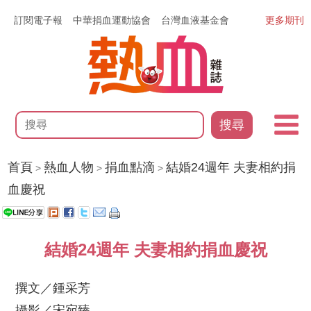
訂閱電子報
中華捐血運動協會
台灣血液基金會
更多期刊
搜尋
首頁
熱血人物
捐血點滴
結婚24週年 夫妻相約捐
>
>
>
血慶祝
結婚24週年 夫妻相約捐血慶祝
撰文／鍾采芳
攝影／宋宛臻