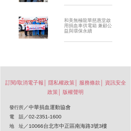
和美無極龍華慈惠堂啟
用捐血車供電箱 兼顧公
益與環保永續
訂閱/取消電子報
│
隱私權政策
│
服務條款
│
資訊安全
政策
│
版權聲明
／
中華捐血運動協會
發行所
／02-2351-1600
電 話
／10066台北市中正區南海路3號3樓
地 址