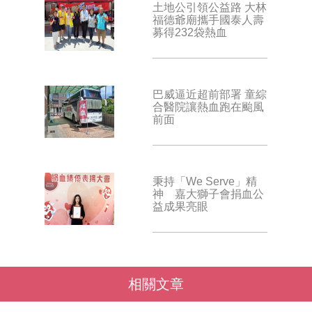
土地公引領公益路 大林
福德爺廟攜手國泰人壽
募得232袋熱血
巴威逼近超前部署 童綜
合醫院讓熱血跑在颱風
前面
秉持「We Serve」精
神 嘉大獅子會捐血公
益成果亮眼
相關文章