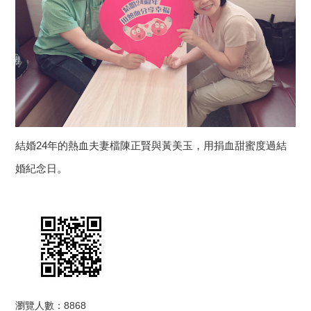
結婚24年的熱血夫妻檔陳正賢與黃美玉，用捐血甜蜜度過結
婚紀念日。
瀏覽人數：8868