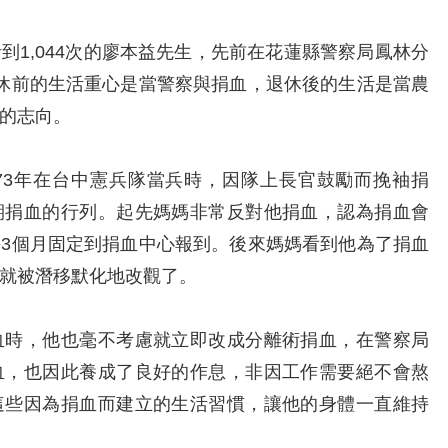
,044次的廖本益先生，先前在花蓮縣警察局鳳林分
休前的生活重心是當警察與捐血，退休後的生活是當農
的志向。
3年在台中憲兵隊當兵時，因隊上長官鼓勵而挽袖捐
期捐血的行列。起先媽媽非常反對他捐血，認為捐血會
3個月固定到捐血中心報到。後來媽媽看到他為了捐血
就被潛移默化地改觀了。
時，他也毫不考慮就立即改成分離術捐血，在警察局
血，也因此養成了良好的作息，非因工作需要絕不會熬
這些因為捐血而建立的生活習慣，讓他的身體一直維持