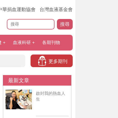
中華捐血運動協會
台灣血液基金會
搜尋
健
血液科研
各期刊物
更多期刊
最新文章
啟封我的熱血人
生