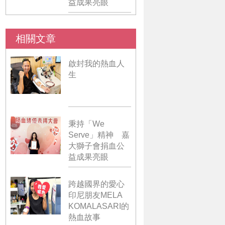
益成果亮眼
相關文章
啟封我的熱血人
生
秉持「We
Serve」精神 嘉
大獅子會捐血公
益成果亮眼
跨越國界的愛心
印尼朋友MELA
KOMALASARI的
熱血故事