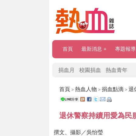
首頁
最新消息
專題報導
捐血月
校園捐血
熱血青年
首頁
熱血人物
捐血點滴
退
>
>
>
退休警察持續用愛為民
撰文、攝影／吳怡瑩