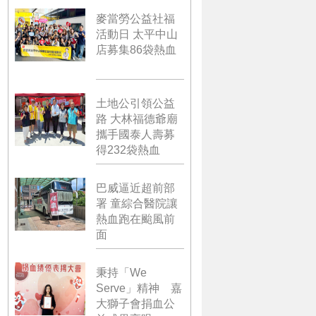
麥當勞公益社福
活動日 太平中山
店募集86袋熱血
土地公引領公益
路 大林福德爺廟
攜手國泰人壽募
得232袋熱血
巴威逼近超前部
署 童綜合醫院讓
熱血跑在颱風前
面
秉持「We
Serve」精神 嘉
大獅子會捐血公