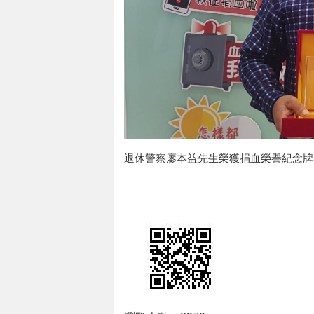
退休警察廖本益先生榮獲捐血榮譽紀念牌