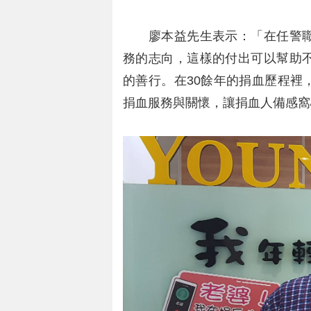
廖本益先生表示：「在任警職
務的志向，這樣的付出可以幫助
的善行。在30餘年的捐血歷程裡
捐血服務與關懷，讓捐血人備感窩