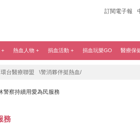
訂閱電子報
熱血人物
捐血活動
捐血玩樂GO
醫療保
環台醫療聯盟
\警消夥伴挺熱血/
休警察持續用愛為民服務
服務