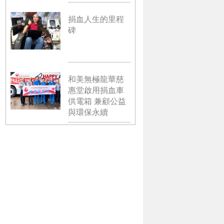
捐血人生的里程
碑
和美無極龍華慈
惠堂啟用捐血車
供電箱 兼顧公益
與環保永續