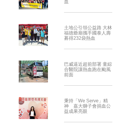
血
土地公引領公益路 大林
福德爺廟攜手國泰人壽
募得232袋熱血
巴威逼近超前部署 童綜
合醫院讓熱血跑在颱風
前面
秉持「We Serve」精
神 嘉大獅子會捐血公
益成果亮眼