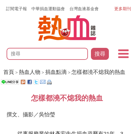
訂閱電子報
中華捐血運動協會
台灣血液基金會
更多期刊
搜尋
首頁
熱血人物
捐血點滴
怎樣都澆不熄我的熱血
>
>
>
怎樣都澆不熄我的熱血
撰文、攝影／吳怡瑩
從事服務業的林彥宏先生捐血資歷有21年，3