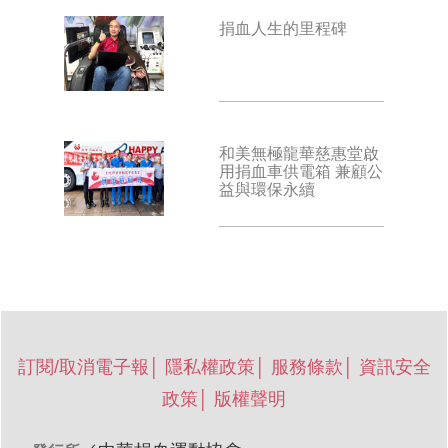
捐血人生的里程碑
和美無極龍華慈惠堂啟
用捐血車供電箱 兼顧公
益與環保永續
訂閱/取消電子報
│
隱私權政策
│
服務條款
│
資訊安全
政策
│
版權聲明