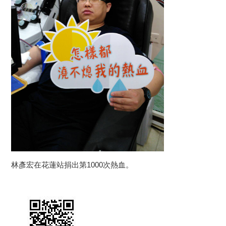
林彥宏在花蓮站捐出第1000次熱血。