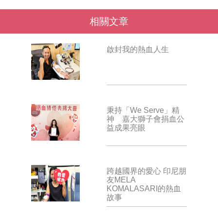
相關文章
啟封我的熱血人生
秉持「We Serve」精
神 嘉大獅子會捐血公
益成果亮眼
跨越國界的愛心 印尼朋
友MELA
KOMALASARI的熱血
故事