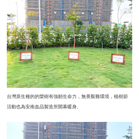
台灣原生種的的欒樹有強韌生命力，無畏艱難環境，植樹節
活動也為安南血品製造所開幕暖身。