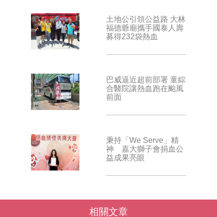
土地公引領公益路 大林
福德爺廟攜手國泰人壽
募得232袋熱血
巴威逼近超前部署 童綜
合醫院讓熱血跑在颱風
前面
秉持「We Serve」精
神 嘉大獅子會捐血公
益成果亮眼
相關文章