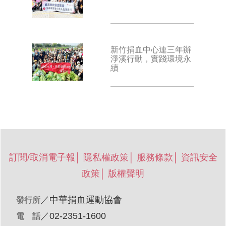
新竹捐血中心連三年辦
淨溪行動，實踐環境永
續
訂閱/取消電子報
│
隱私權政策
│
服務條款
│
資訊安全
政策
│
版權聲明
／
中華捐血運動協會
發行所
／02-2351-1600
電 話