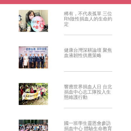
稀有，不代表孤單 三位
Rh陰性捐血人的生命約
定
健康台灣深耕論壇 聚焦
血液韌性供應策略
響應世界捐血人日 台北
捐血中心志工隊投入生
態維護行動
國一班學生靈恩會參訪
捐血中心 體驗生命教育