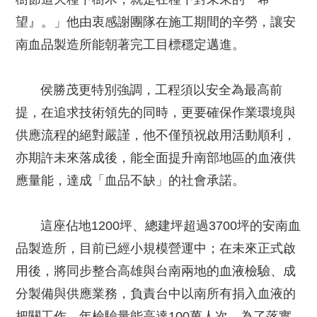
望』。」他由衷感謝團隊在施工期間的辛勞，讓安
南血品製造所能朝著完工目標穩定邁進。
侯勝茂更特別強調，工程須以安全為最高前
提，在追求技術領先的同時，更要確保作業環境與
供應流程的絕對嚴謹，他不僅預祝啟用活動順利，
亦期許未來落成後，能全面提升南部地區的血液供
應量能，達成「血品不缺」的社會承諾。
這座佔地1200坪、總建坪超過3700坪的安南血
品製造所，目前已經小規模營運中；在未來正式啟
用後，將同步整合高雄與台南兩地的血液檢驗、成
分製備與供應業務，負責台中以南所有捐入血液的
把關工作，年檢驗量能高達100萬人次。為了落實