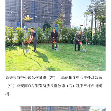
高雄捐血中心醫師何國維（左）、高雄捐血中心主任洪啟民
（中）與安南血品製造所所長盧啟德（右）種下三棵台灣欒
樹。