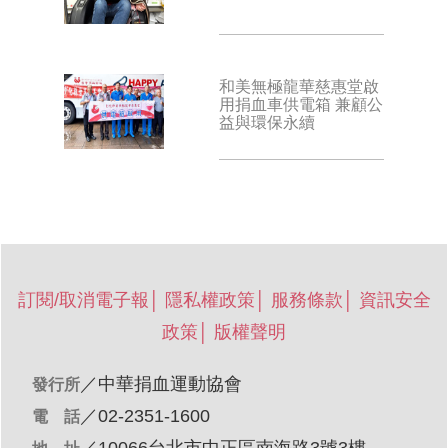
和美無極龍華慈惠堂啟
用捐血車供電箱 兼顧公
益與環保永續
訂閱/取消電子報
│
隱私權政策
│
服務條款
│
資訊安全
政策
│
版權聲明
／
中華捐血運動協會
發行所
／02-2351-1600
電 話