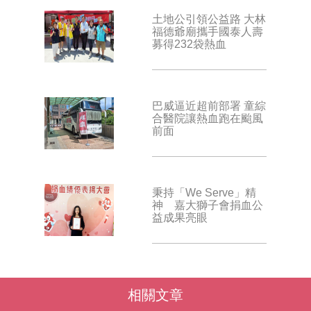
土地公引領公益路 大林
福德爺廟攜手國泰人壽
募得232袋熱血
巴威逼近超前部署 童綜
合醫院讓熱血跑在颱風
前面
秉持「We Serve」精
神 嘉大獅子會捐血公
益成果亮眼
相關文章