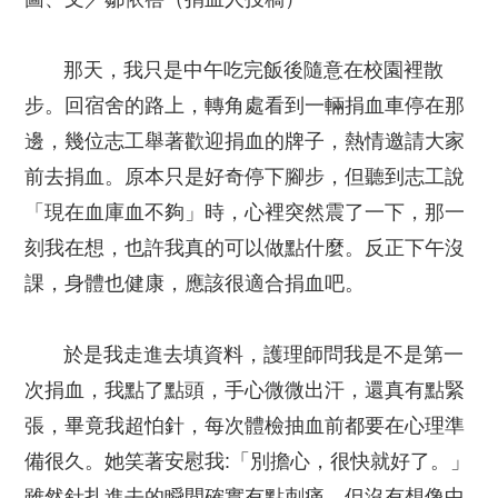
那天，我只是中午吃完飯後隨意在校園裡散
步。回宿舍的路上，轉角處看到一輛捐血車停在那
邊，幾位志工舉著歡迎捐血的牌子，熱情邀請大家
前去捐血。原本只是好奇停下腳步，但聽到志工說
「現在血庫血不夠」時，心裡突然震了一下，那一
刻我在想，也許我真的可以做點什麼。反正下午沒
課，身體也健康，應該很適合捐血吧。
於是我走進去填資料，護理師問我是不是第一
次捐血，我點了點頭，手心微微出汗，還真有點緊
張，畢竟我超怕針，每次體檢抽血前都要在心理準
備很久。她笑著安慰我:「別擔心，很快就好了。」
雖然針扎進去的瞬間確實有點刺痛，但沒有想像中