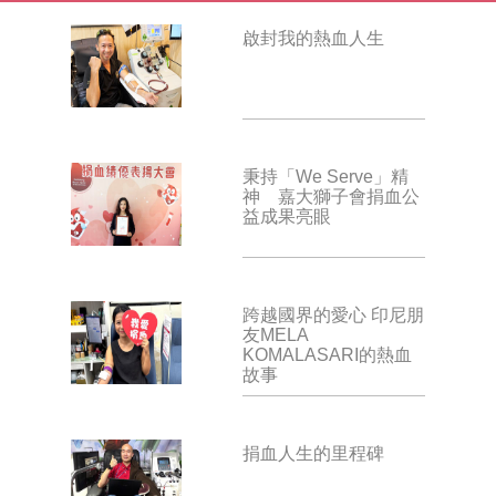
啟封我的熱血人生
秉持「We Serve」精
神 嘉大獅子會捐血公
益成果亮眼
跨越國界的愛心 印尼朋
友MELA
KOMALASARI的熱血
故事
捐血人生的里程碑