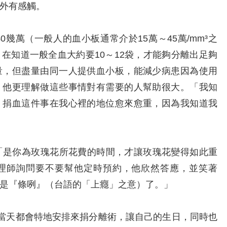
外有感觸。
萬（一般人的血小板通常介於15萬～45萬/mm³之
在知道一般全血大約要10～12袋，才能夠分離出足夠
量，但盡量由同一人提供血小板，能減少病患因為使用
，他更理解做這些事情對有需要的人幫助很大。「我知
，捐血這件事在我心裡的地位愈來愈重，因為我知道我
是你為玫瑰花所花費的時間，才讓玫瑰花變得如此重
理師詢問要不要幫他定時預約，他欣然答應，並笑著
是『條咧』（台語的「上癮」之意）了。」
當天都會特地安排來捐分離術，讓自己的生日，同時也