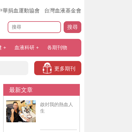
中華捐血運動協會
台灣血液基金會
搜尋
健
血液科研
各期刊物
更多期刊
最新文章
啟封我的熱血人
生