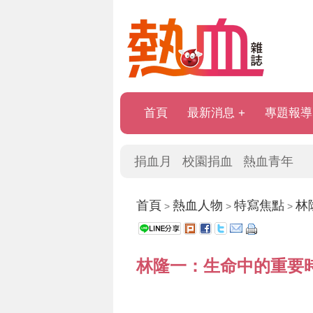
首頁
最新消息
專題報導
捐血月
校園捐血
熱血青年
首頁
熱血人物
特寫焦點
林
>
>
>
林隆一：生命中的重要