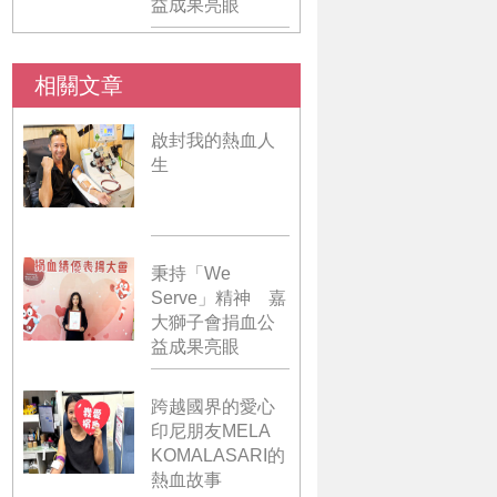
益成果亮眼
相關文章
啟封我的熱血人
生
秉持「We
Serve」精神 嘉
大獅子會捐血公
益成果亮眼
跨越國界的愛心
印尼朋友MELA
KOMALASARI的
熱血故事