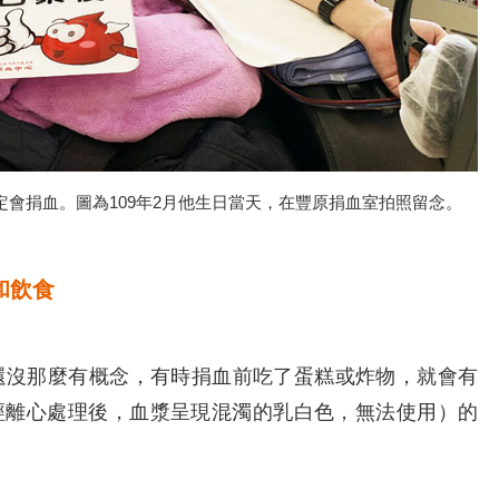
定會捐血。圖為109年2月他生日當天，在豐原捐血室拍照留念。
和飲食
沒那麼有概念，有時捐血前吃了蛋糕或炸物，就會有
經離心處理後，血漿呈現混濁的乳白色，無法使用）的