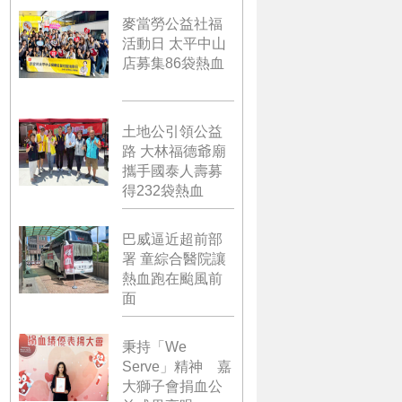
麥當勞公益社福
活動日 太平中山
店募集86袋熱血
土地公引領公益
路 大林福德爺廟
攜手國泰人壽募
得232袋熱血
巴威逼近超前部
署 童綜合醫院讓
熱血跑在颱風前
面
秉持「We
Serve」精神 嘉
大獅子會捐血公