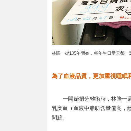
林隆一從105年開始，每年生日當天都一
為了血液品質，更加重視睡眠
一開始捐分離術時，林隆一還
乳糜血（血液中脂肪含量偏高，
問題。