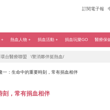
訂閱電子報
熱血人物
捐血活動
捐血玩樂GO
醫療保
環台醫療聯盟
\警消夥伴挺熱血/
隆一：生命中的重要時刻，常有捐血相伴
時刻，常有捐血相伴