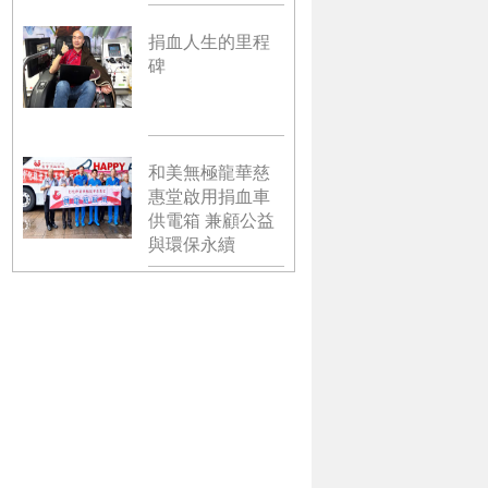
捐血人生的里程
碑
和美無極龍華慈
惠堂啟用捐血車
供電箱 兼顧公益
與環保永續