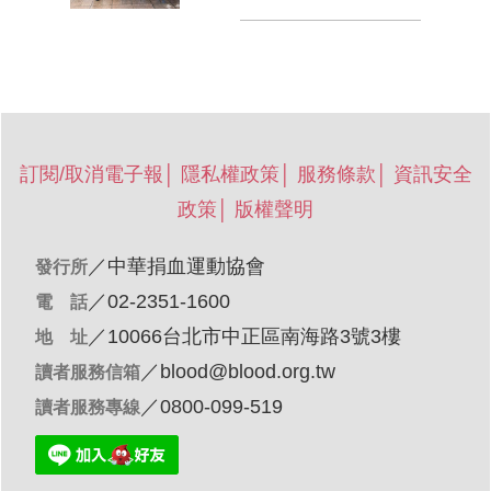
訂閱/取消電子報
│
隱私權政策
│
服務條款
│
資訊安全
政策
│
版權聲明
／
中華捐血運動協會
發行所
／02-2351-1600
電 話
／10066台北市中正區南海路3號3樓
地 址
／
blood@blood.org.tw
讀者服務信箱
／0800-099-519
讀者服務專線