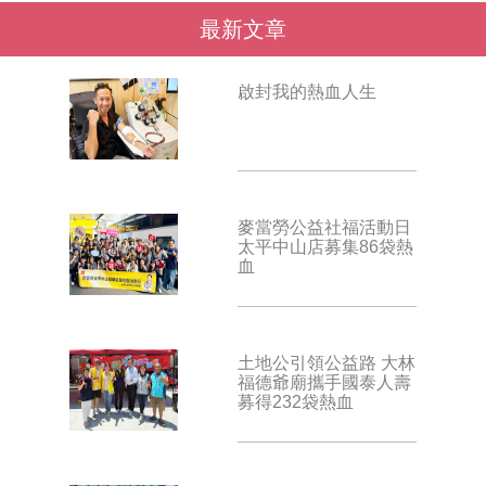
最新文章
啟封我的熱血人生
麥當勞公益社福活動日
太平中山店募集86袋熱
血
土地公引領公益路 大林
福德爺廟攜手國泰人壽
募得232袋熱血