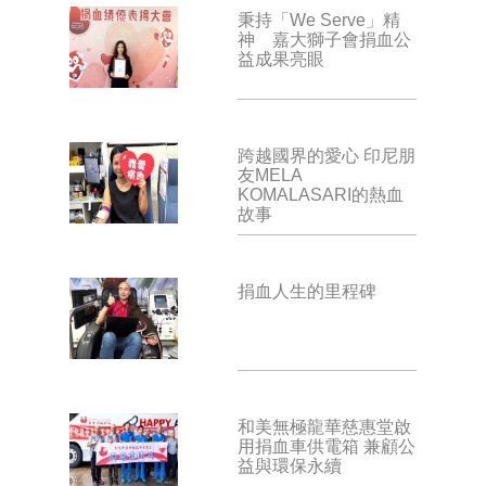
秉持「We Serve」精
神 嘉大獅子會捐血公
益成果亮眼
跨越國界的愛心 印尼朋
友MELA
KOMALASARI的熱血
故事
捐血人生的里程碑
和美無極龍華慈惠堂啟
用捐血車供電箱 兼顧公
益與環保永續