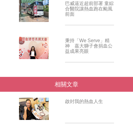
巴威逼近超前部署 童綜
合醫院讓熱血跑在颱風
前面
秉持「We Serve」精
神 嘉大獅子會捐血公
益成果亮眼
相關文章
啟封我的熱血人生