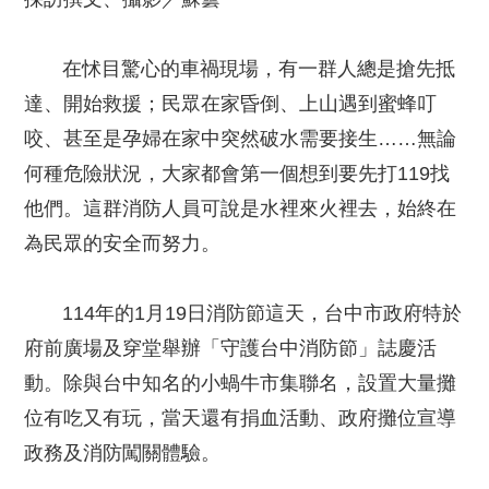
在怵目驚心的車禍現場，有一群人總是搶先抵
達、開始救援；民眾在家昏倒、上山遇到蜜蜂叮
咬、甚至是孕婦在家中突然破水需要接生……無論
何種危險狀況，大家都會第一個想到要先打119找
他們。這群消防人員可說是水裡來火裡去，始終在
為民眾的安全而努力。
114年的1月19日消防節這天，台中市政府特於
府前廣場及穿堂舉辦「守護台中消防節」誌慶活
動。除與台中知名的小蝸牛市集聯名，設置大量攤
位有吃又有玩，當天還有捐血活動、政府攤位宣導
政務及消防闖關體驗。