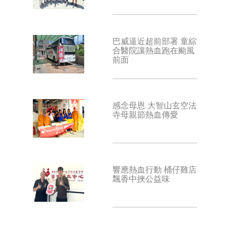
巴威逼近超前部署 童綜
合醫院讓熱血跑在颱風
前面
感念母恩 大智山玄空法
寺母親節熱血傳愛
響應熱血行動 桶仔雞店
飄香中挾公益味