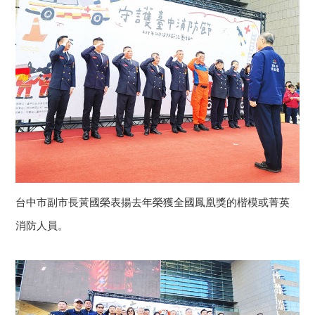
台中市副市長黃國榮表揚去年榮獲全國鳳凰獎的楷模或菁英
消防人員。