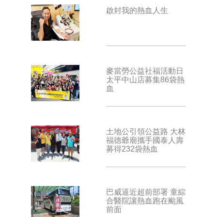
啟封我的熱血人生
麥當勞公益社福活動日
太平中山店募集86袋熱
血
土地公引領公益路 大林
福德爺廟攜手國泰人壽
募得232袋熱血
巴威逼近超前部署 童綜
合醫院讓熱血跑在颱風
前面