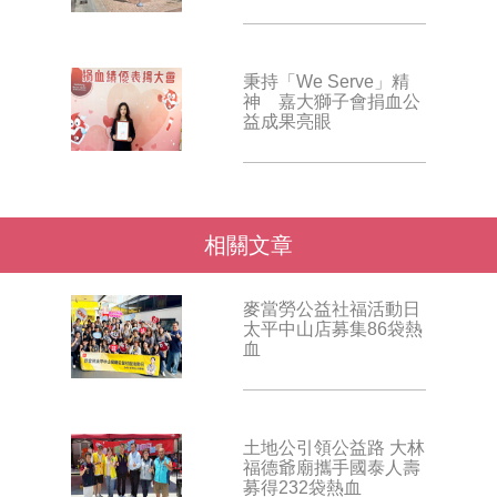
秉持「We Serve」精
神 嘉大獅子會捐血公
益成果亮眼
相關文章
麥當勞公益社福活動日
太平中山店募集86袋熱
血
土地公引領公益路 大林
福德爺廟攜手國泰人壽
募得232袋熱血