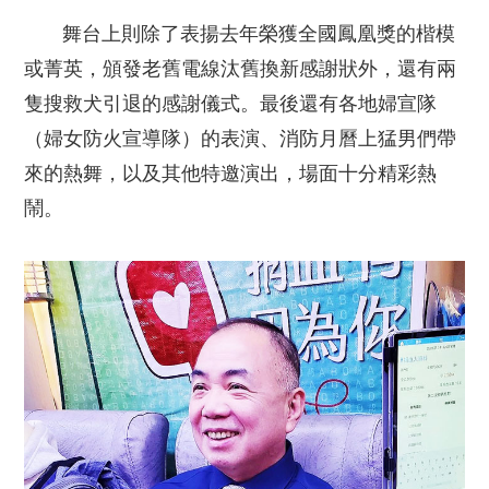
舞台上則除了表揚去年榮獲全國鳳凰獎的楷模
或菁英，頒發老舊電線汰舊換新感謝狀外，還有兩
隻搜救犬引退的感謝儀式。最後還有各地婦宣隊
（婦女防火宣導隊）的表演、消防月曆上猛男們帶
來的熱舞，以及其他特邀演出，場面十分精彩熱
鬧。