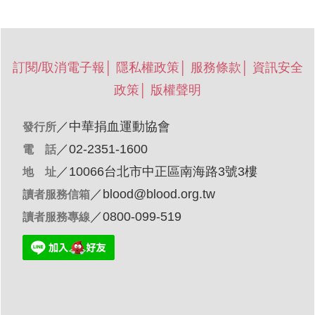
訂閱/取消電子報
│
隱私權政策
│
服務條款
│
資訊安全
政策
│
版權聲明
／
中華捐血運動協會
發行所
／02-2351-1600
電 話
／10066台北市中正區南海路3號3樓
地 址
／
blood@blood.org.tw
讀者服務信箱
／0800-099-519
讀者服務專線