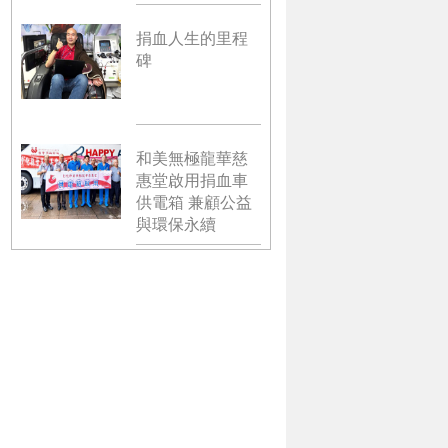
捐血人生的里程
碑
和美無極龍華慈
惠堂啟用捐血車
供電箱 兼顧公益
與環保永續