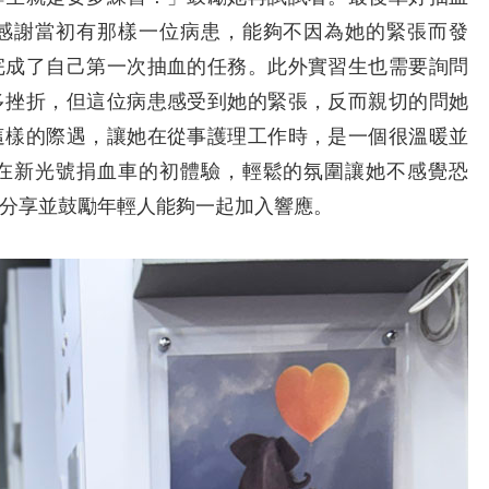
感謝當初有那樣一位病患，能夠不因為她的緊張而發
完成了自己第一次抽血的任務。此外實習生也需要詢問
多挫折，但這位病患感受到她的緊張，反而親切的問她
這樣的際遇，讓她在從事護理工作時，是一個很溫暖並
在新光號捐血車的初體驗，輕鬆的氛圍讓她不感覺恐
分享並鼓勵年輕人能夠一起加入響應。