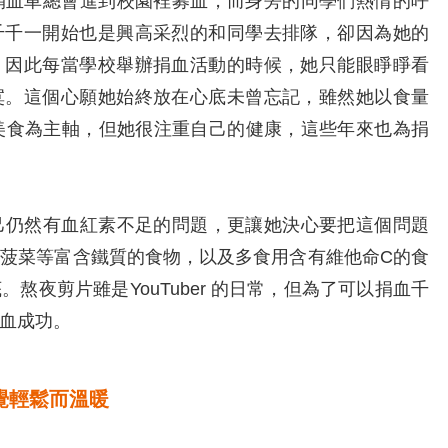
血車總會進到校園裡募血，而身旁的同學們熱情的呼
千千一開始也是興高采烈的和同學去排隊，卻因為她的
。因此每當學校舉辦捐血活動的時候，她只能眼睜睜看
寞。這個心願她始終放在心底未曾忘記，雖然她以食量
是以美食為主軸，但她很注重自己的健康，這些年來也為捐
仍然有血紅素不足的問題，更讓她決心要把這個問題
菠菜等富含鐵質的食物，以及多食用含有維他命C的食
熬夜剪片雖是YouTuber 的日常，但為了可以捐血千
血成功。
覺輕鬆而溫暖