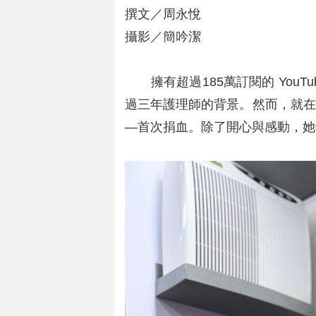
撰文／周永悅
攝影／簡吟潔
擁有超過185萬訂閱的 YouT
過三年護理師的背景。然而，就在
—首次捐血。除了開心與感動，她