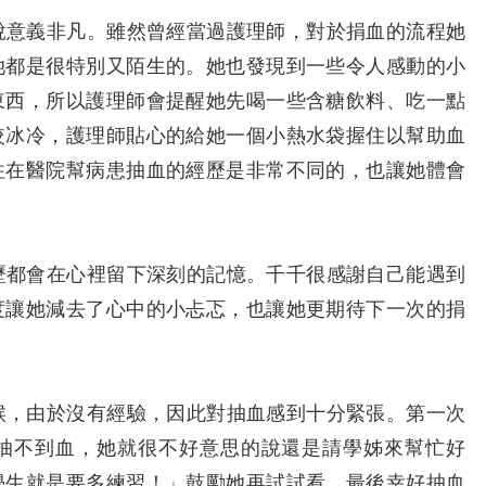
意義非凡。雖然曾經當過護理師，對於捐血的流程她
她都是很特別又陌生的。她也發現到一些令人感動的小
東西，所以護理師會提醒她先喝一些含糖飲料、吃一點
較冰冷，護理師貼心的給她一個小熱水袋握住以幫助血
往在醫院幫病患抽血的經歷是非常不同的，也讓她體會
都會在心裡留下深刻的記憶。千千很感謝自己能遇到
度讓她減去了心中的小忐忑，也讓她更期待下一次的捐
，由於沒有經驗，因此對抽血感到十分緊張。第一次
抽不到血，她就很不好意思的說還是請學姊來幫忙好
學生就是要多練習！」鼓勵她再試試看。最後幸好抽血