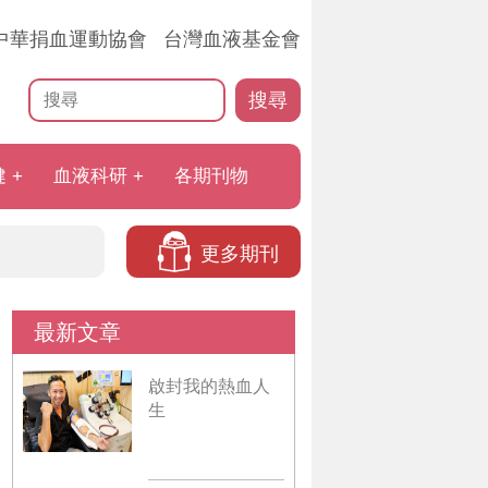
中華捐血運動協會
台灣血液基金會
搜尋
健
血液科研
各期刊物
更多期刊
最新文章
啟封我的熱血人
生