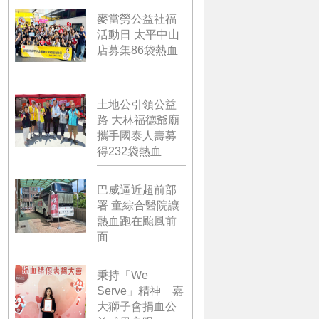
麥當勞公益社福
活動日 太平中山
店募集86袋熱血
土地公引領公益
路 大林福德爺廟
攜手國泰人壽募
得232袋熱血
巴威逼近超前部
署 童綜合醫院讓
熱血跑在颱風前
面
秉持「We
Serve」精神 嘉
大獅子會捐血公