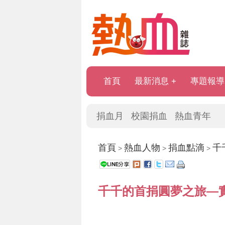
首頁
最新消息
專題報導
捐血月
校園捐血
熱血青年
首頁
熱血人物
捐血點滴
千
>
>
>
千千的首捐圓夢之旅—