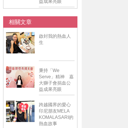
益成果亮眼
相關文章
啟封我的熱血人
生
秉持「We
Serve」精神 嘉
大獅子會捐血公
益成果亮眼
跨越國界的愛心
印尼朋友MELA
KOMALASARI的
熱血故事