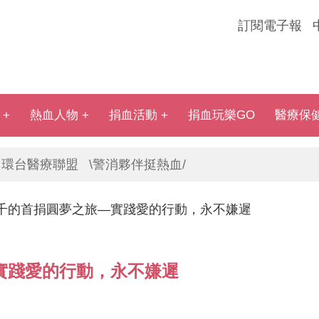
訂閱電子報
熱血人物
捐血活動
捐血玩樂GO
醫療保
環台醫療聯盟
\警消夥伴挺熱血/
千的首捐圓夢之旅—實踐愛的行動，永不嫌遲
實踐愛的行動，永不嫌遲