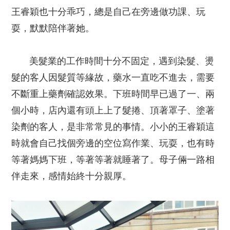
王睿穎也十分乖巧，總是自己在旁邊做功課、玩
耍，默默陪伴著她。
美髮業的工作時間十分不固定，遇到染髮、燙
髮的客人因髮質等緣故，藥水一直吃不進去，需要
不斷重上藥劑確認效果。下班時間早已過了一、兩
個小時，店內還有頭上上了髮捲、頂著罩子、塗著
染劑的客人，是非常常見的事情。小小的王睿穎這
時就會自己找個旁邊的空位寫作業、玩耍，也有時
等著媽媽下班，等著等著就睡著了。母子倆一路相
伴走來，感情始終十分親厚。