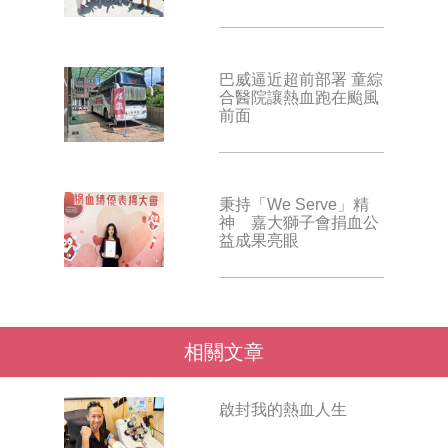
巴威逼近超前部署 童綜
合醫院讓熱血跑在颱風
前面
秉持「We Serve」精
神 嘉大獅子會捐血公
益成果亮眼
相關文章
啟封我的熱血人生