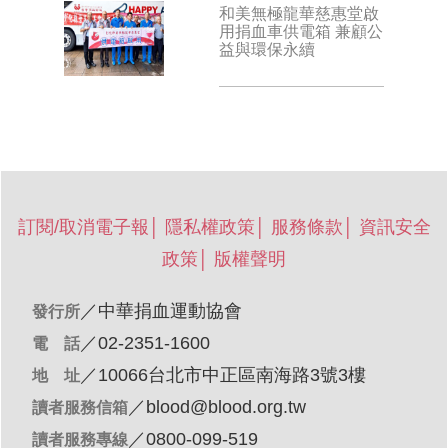
和美無極龍華慈惠堂啟
用捐血車供電箱 兼顧公
益與環保永續
訂閱/取消電子報
│
隱私權政策
│
服務條款
│
資訊安全
政策
│
版權聲明
／
中華捐血運動協會
發行所
／02-2351-1600
電 話
／10066台北市中正區南海路3號3樓
地 址
／
blood@blood.org.tw
讀者服務信箱
／0800-099-519
讀者服務專線