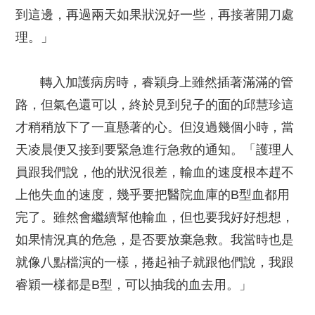
到這邊，再過兩天如果狀況好一些，再接著開刀處
理。」
轉入加護病房時，睿穎身上雖然插著滿滿的管
路，但氣色還可以，終於見到兒子的面的邱慧珍這
才稍稍放下了一直懸著的心。但沒過幾個小時，當
天凌晨便又接到要緊急進行急救的通知。「護理人
員跟我們說，他的狀況很差，輸血的速度根本趕不
上他失血的速度，幾乎要把醫院血庫的B型血都用
完了。雖然會繼續幫他輸血，但也要我好好想想，
如果情況真的危急，是否要放棄急救。我當時也是
就像八點檔演的一樣，捲起袖子就跟他們說，我跟
睿穎一樣都是B型，可以抽我的血去用。」