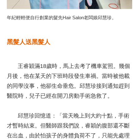
年紀輕輕便自行創業的髮先Hair Salon老闆娘邱慧珍。
黑髮人送黑髮人
王睿穎滿18歲時，馬上去考了機車駕照。幾個
月後，他在某天的下班時段發生車禍。當時被他載
的同學沒事，他卻生命垂危。邱慧珍接到通知趕到
醫院時，兒子已經在開刀房動手術急救了。
邱慧珍回憶道：「當天晚上到大約十點，手術
才暫時結束。但醫師跟我們說，睿穎的腹部還不斷
在出血，由於怕孩子的身體負荷不了，只能先處理