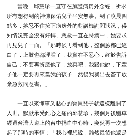
當晚，邱慧珍一直守在加護病房外念經，祈求
所有想得到的神佛保佑兒子平安無事。到了凌晨四
點多，她忍不住按下病房外的對講機詢問狀況，得
知情況完全沒有好轉、急救一直在持續中，她要求
再見兒子一面。「那時候再看到他，整個臉都已經
白了，上肢也都浮腫了，我實在不忍心，終於告訴
自己：不要再折磨他了，放棄吧；我跟他說，下輩
子他一定要再來當我的孩子，然後我就出去簽了放
棄急救同意書。」
一直以來懂事又貼心的寶貝兒子就這樣離開了
人世。默默承受錐心之痛的邱慧珍，幾個月後驅車
經過台灣大道上的台中捐血中心時，突然再一次想
起了那時的事情：「我心裡想說，雖然最後他還是