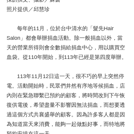
照片提供／邱慧珍
每年的11月，位於台中清水的「髮先Hair
Salon」都會舉辦捐血活動。除一般捐血以外，當
天的營業所得則會全數捐給捐血中心，用以購買空
血袋。從110年開始，到113年已經是第四度舉辦。
113年11月12日這一天，很不巧的早上突然停
電。活動開始時，民眾們井然有序地等候捐血，店
內則在緊急聯繫已預約的顧客，將時間改到下午恢
復供電後，希望盡量不影響因無法捐血，而想要透
過這個方式共襄盛舉的顧客。因為許多客人都是因
為知道當天來消費，能夠一起做點好事，而特地將
預約安排在這一天。