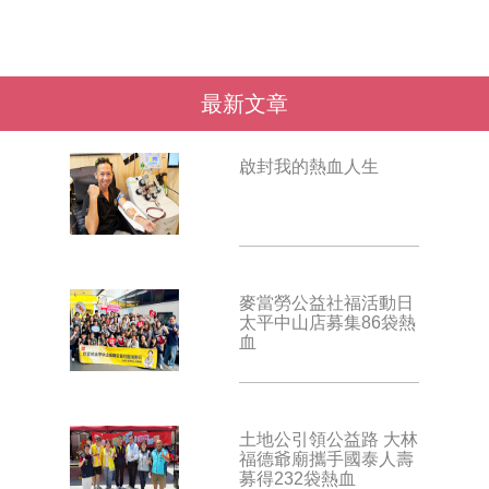
最新文章
啟封我的熱血人生
麥當勞公益社福活動日
太平中山店募集86袋熱
血
土地公引領公益路 大林
福德爺廟攜手國泰人壽
募得232袋熱血