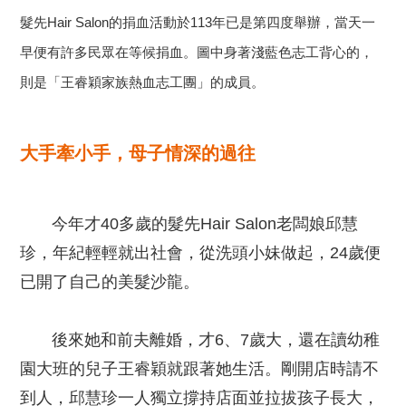
髮先Hair Salon的捐血活動於113年已是第四度舉辦，當天一
早便有許多民眾在等候捐血。圖中身著淺藍色志工背心的，
則是「王睿穎家族熱血志工團」的成員。
大手牽小手，母子情深的過往
今年才40多歲的髮先Hair Salon老闆娘邱慧
珍，年紀輕輕就出社會，從洗頭小妹做起，24歲便
已開了自己的美髮沙龍。
後來她和前夫離婚，才6、7歲大，還在讀幼稚
園大班的兒子王睿穎就跟著她生活。剛開店時請不
到人，邱慧珍一人獨立撐持店面並拉拔孩子長大，