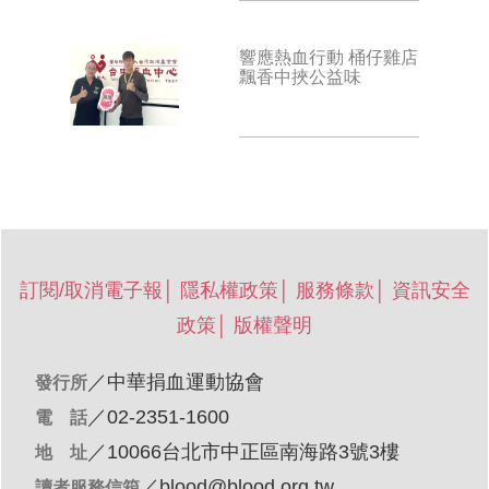
響應熱血行動 桶仔雞店
飄香中挾公益味
訂閱/取消電子報
│
隱私權政策
│
服務條款
│
資訊安全
政策
│
版權聲明
／
中華捐血運動協會
發行所
／02-2351-1600
電 話
／10066台北市中正區南海路3號3樓
地 址
／
blood@blood.org.tw
讀者服務信箱