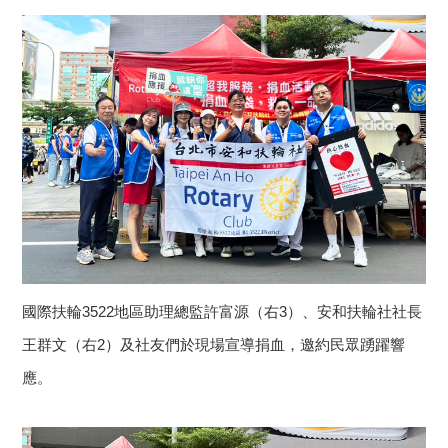
國際扶輪3522地區助理總監許富源（右3）、安和扶輪社社長
王群文（右2）及社友們於現場宣導捐血，邀約民眾踴躍響
應。