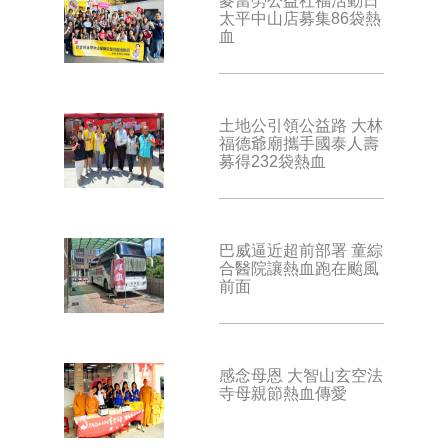
麥當勞公益社福活動日
太平中山店募集86袋熱
血
土地公引領公益路 大林
福德爺廟攜手國泰人壽
募得232袋熱血
巴威逼近超前部署 童綜
合醫院讓熱血跑在颱風
前面
感念母恩 大智山玄空法
寺母親節熱血傳愛