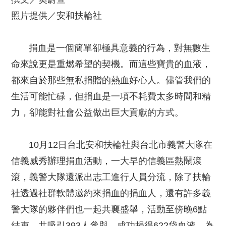
照片提供／安和扶輪社
捐血是一個簡單卻極具意義的行為，對無數生
命來說更是重燃希望的契機。而這些寶貴的血液，
都來自於那些無私捐贈的熱血好心人。儘管我們的
生活可能忙碌，但捐血是一項不耗費太多時間和精
力，卻能對社會公益做出巨大貢獻的方式。
10月12日台北安和扶輪社與台北市義警大隊在
信義威秀辦理捐血活動，一大早的信義區熱鬧滾
滾，義警大隊還派出志工進行人員分流，除了扶輪
社透過社群軟體邀約來捐血的捐血人，還有許多義
警大隊的夥伴們也一起共襄盛舉，活動至傍晚6點
結束，共吸引393人參與，成功捐得622袋血液，為