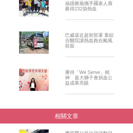
福德爺廟攜手國泰人壽
募得232袋熱血
巴威逼近超前部署 童綜
合醫院讓熱血跑在颱風
前面
秉持「We Serve」精
神 嘉大獅子會捐血公
益成果亮眼
相關文章