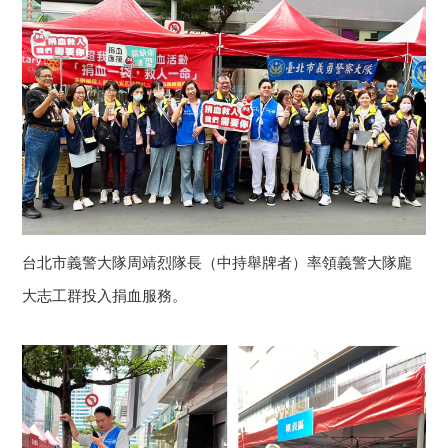
台北市義警大隊周靖烈隊長（中持舉牌者）率領義警大隊龐
大志工群投入捐血服務。