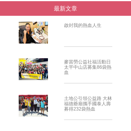
最新文章
啟封我的熱血人生
麥當勞公益社福活動日
太平中山店募集86袋熱
血
土地公引領公益路 大林
福德爺廟攜手國泰人壽
募得232袋熱血