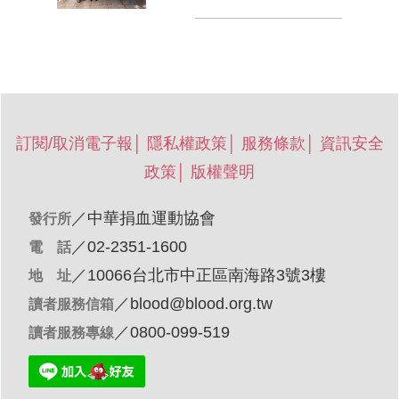
訂閱/取消電子報
│
隱私權政策
│
服務條款
│
資訊安全
政策
│
版權聲明
／
中華捐血運動協會
發行所
／02-2351-1600
電 話
／10066台北市中正區南海路3號3樓
地 址
／
blood@blood.org.tw
讀者服務信箱
／0800-099-519
讀者服務專線