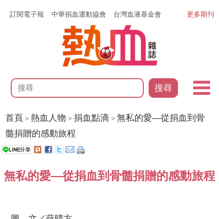
訂閱電子報
中華捐血運動協會
台灣血液基金會
更多期刊
搜尋
首頁
熱血人物
捐血點滴
無私的愛—從捐血到骨
>
>
>
髓捐贈的感動旅程
無私的愛—從捐血到骨髓捐贈的感動旅程
圖、文／薛晴方