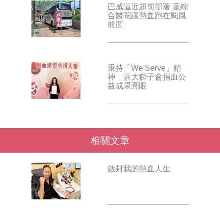
巴威逼近超前部署 童綜
合醫院讓熱血跑在颱風
前面
秉持「We Serve」精
神 嘉大獅子會捐血公
益成果亮眼
相關文章
啟封我的熱血人生