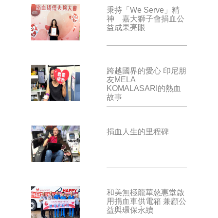
秉持「We Serve」精
神 嘉大獅子會捐血公
益成果亮眼
跨越國界的愛心 印尼朋
友MELA
KOMALASARI的熱血
故事
捐血人生的里程碑
和美無極龍華慈惠堂啟
用捐血車供電箱 兼顧公
益與環保永續