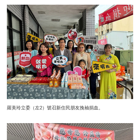
羅美玲立委（左2）號召新住民朋友挽袖捐血。