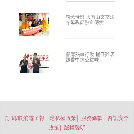
感念母恩 大智山玄空法
寺母親節熱血傳愛
響應熱血行動 桶仔雞店
飄香中挾公益味
訂閱/取消電子報
│
隱私權政策
│
服務條款
│
資訊安全
政策
│
版權聲明