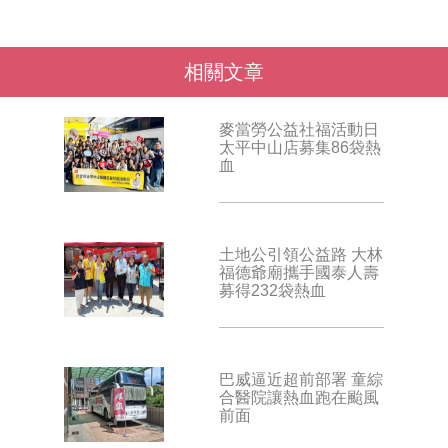
相關文章
麥當勞公益社福活動日
太平中山店募集86袋熱
血
土地公引領公益路 大林
福德爺廟攜手國泰人壽
募得232袋熱血
巴威逼近超前部署 童綜
合醫院讓熱血跑在颱風
前面