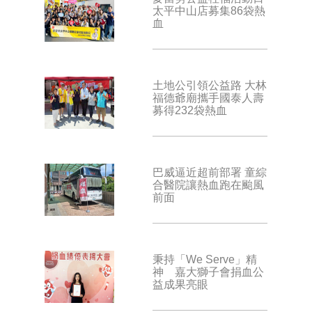
太平中山店募集86袋熱
血
土地公引領公益路 大林
福德爺廟攜手國泰人壽
募得232袋熱血
巴威逼近超前部署 童綜
合醫院讓熱血跑在颱風
前面
秉持「We Serve」精
神 嘉大獅子會捐血公
益成果亮眼