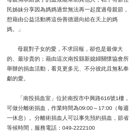
民姊妹分享因為媽媽過世無法再一起度過母親節，
想藉由公益活動將這份善德迴向給在天上的媽
媽。」
母親對子女的愛，不求回報，卻也是最偉大
的、最珍貴的；藉由這次南投縣新媳婦關懷協會所
舉辦的捐血活動，看見更多元、不分彼此且無私奉
獻的愛。
「南投捐血室」位於南投市中興路616號1樓，
可做分離術捐血，作業時間為09:00～17:00（每週
一休息）。分離術捐血人可以事先預約捐血，節省
等候時間，服務電話：049-2222100