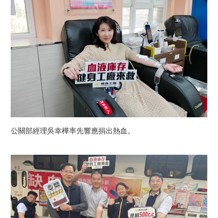
公關部經理吳幸樺率先響應捐出熱血。