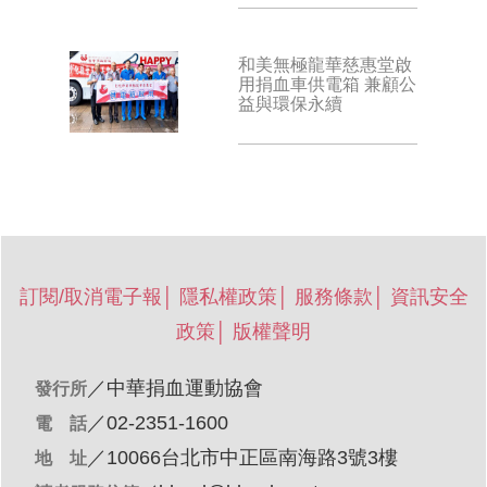
和美無極龍華慈惠堂啟
用捐血車供電箱 兼顧公
益與環保永續
訂閱/取消電子報
│
隱私權政策
│
服務條款
│
資訊安全
政策
│
版權聲明
／
中華捐血運動協會
發行所
／02-2351-1600
電 話
／10066台北市中正區南海路3號3樓
地 址