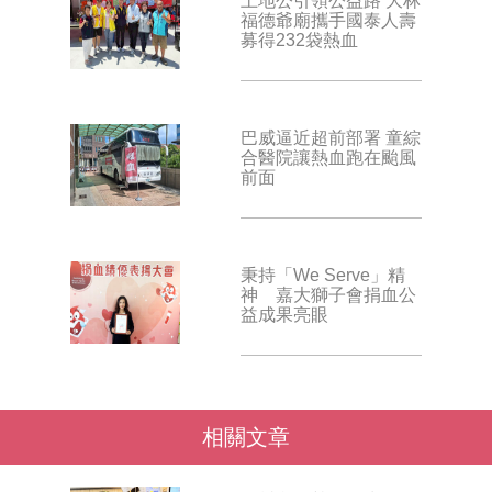
土地公引領公益路 大林
福德爺廟攜手國泰人壽
募得232袋熱血
巴威逼近超前部署 童綜
合醫院讓熱血跑在颱風
前面
秉持「We Serve」精
神 嘉大獅子會捐血公
益成果亮眼
相關文章