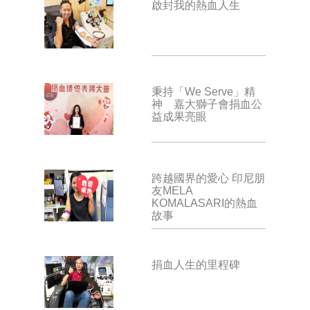
啟封我的熱血人生
秉持「We Serve」精
神 嘉大獅子會捐血公
益成果亮眼
跨越國界的愛心 印尼朋
友MELA
KOMALASARI的熱血
故事
捐血人生的里程碑