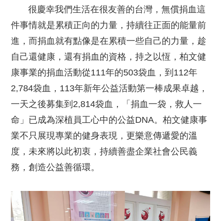
很慶幸我們生活在很友善的台灣，無償捐血這
件事情就是累積正向的力量，持續往正面的能量前
進，而捐血就有點像是在累積一些自己的力量，趁
自己還健康，還有捐血的資格，持之以恆，柏文健
康事業的捐血活動從111年的503袋血，到112年
2,784袋血，113年新年公益活動第一棒成果卓越，
一天之後募集到2,814袋血，「捐血一袋，救人一
命」已成為深植員工心中的公益DNA。柏文健康事
業不只展現專業的健身表現，更樂意傳遞愛的溫
度，未來將以此初衷，持續善盡企業社會公民義
務，創造公益善循環。