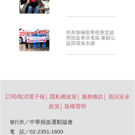
和美無極龍華慈惠堂啟
用捐血車供電箱 兼顧公
益與環保永續
訂閱/取消電子報
│
隱私權政策
│
服務條款
│
資訊安全
政策
│
版權聲明
／
中華捐血運動協會
發行所
／02-2351-1600
電 話