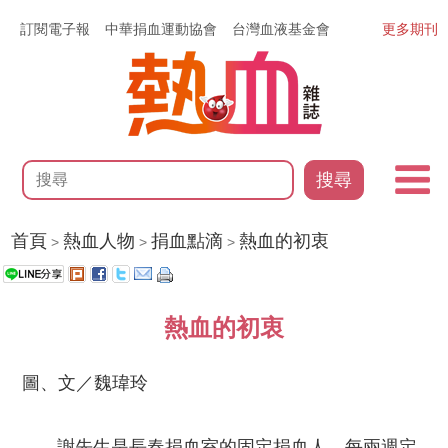
訂閱電子報
中華捐血運動協會
台灣血液基金會
更多期刊
搜尋
首頁
熱血人物
捐血點滴
熱血的初衷
>
>
>
熱血的初衷
圖、文／魏瑋玲
謝先生是長春捐血室的固定捐血人，每兩週定