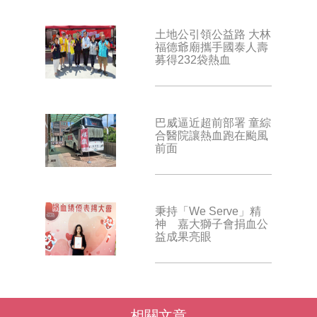
土地公引領公益路 大林
福德爺廟攜手國泰人壽
募得232袋熱血
巴威逼近超前部署 童綜
合醫院讓熱血跑在颱風
前面
秉持「We Serve」精
神 嘉大獅子會捐血公
益成果亮眼
相關文章