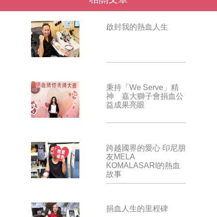
啟封我的熱血人生
秉持「We Serve」精
神 嘉大獅子會捐血公
益成果亮眼
跨越國界的愛心 印尼朋
友MELA
KOMALASARI的熱血
故事
捐血人生的里程碑