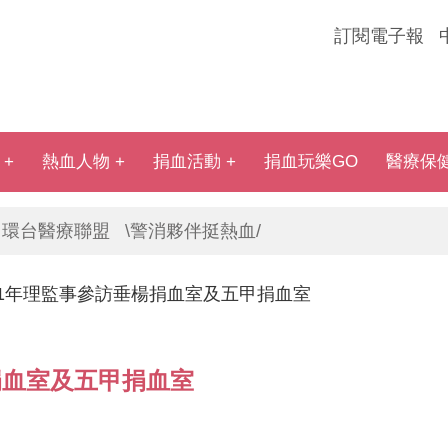
訂閱電子報
熱血人物
捐血活動
捐血玩樂GO
醫療保
環台醫療聯盟
\警消夥伴挺熱血/
11年理監事參訪垂楊捐血室及五甲捐血室
捐血室及五甲捐血室