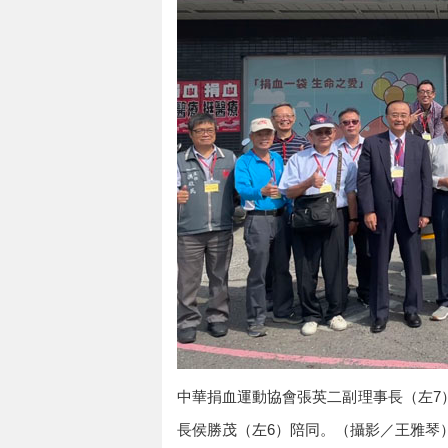
中華捐血運動協會張英二副理事長（左7
長侯勝茂（左6）陪同。（攝影／王雅琴