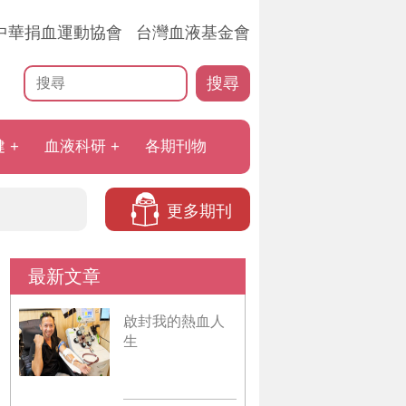
中華捐血運動協會
台灣血液基金會
搜尋
健
血液科研
各期刊物
更多期刊
最新文章
啟封我的熱血人
生