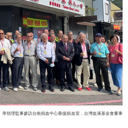
）率領理監事參訪台南捐血中心垂揚捐血室，台灣血液基金會董事
）