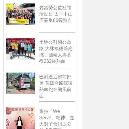
麥當勞公益社福
活動日 太平中山
店募集86袋熱血
土地公引領公益
路 大林福德爺廟
攜手國泰人壽募
得232袋熱血
巴威逼近超前部
署 童綜合醫院讓
熱血跑在颱風前
面
秉持「We
Serve」精神 嘉
大獅子會捐血公