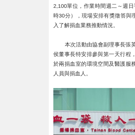
2,100單位，作業時間週二～週日
時30分），現場安排有獎徵答與
入了解捐血業務推動情況。
本次活動由協會副理事長張英二
侯董事長特安排參與第一天行程
於兩捐血室的環境空間及醫護服
人員與捐血人。