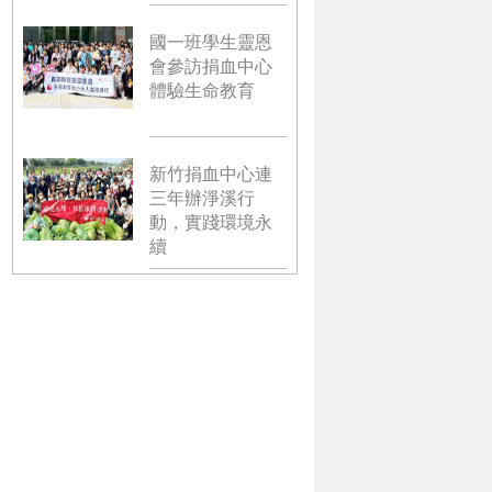
國一班學生靈恩
會參訪捐血中心
體驗生命教育
新竹捐血中心連
三年辦淨溪行
動，實踐環境永
續