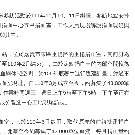
訪活動於111年11月10、11日辦理，參訪地點安排
雄捐血中心五甲捐血室，工作人員現場解說捐血現況與
與其中。
站，位於嘉義市東區垂楊路的垂楊捐血室，其前身為
用至110年2月結束），由於定點捐血車的內部空間較為
血與休憩空間，於109年底著手進行遷建計畫，經過不
室現址。自110年3月成立至今，約募集了43,800單
位，作業時間週三～週日上午9時至下午5時。下午至正在
成分製造中心工地現場訪視。
，其於110年3月啟用，取代原先的前鎮捷運捐血
，開幕至今約募集了42,000單位血液，每月捐血量約