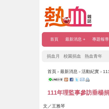
首頁
最新消息
專題報導
捐血月
校園捐血
熱血青年
首頁
最新消息
活動紀實
1
>
>
>
111年理監事參訪垂楊
文／王雅琴