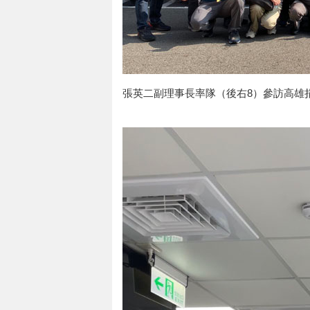
張英二副理事長率隊（後右8）參訪高雄