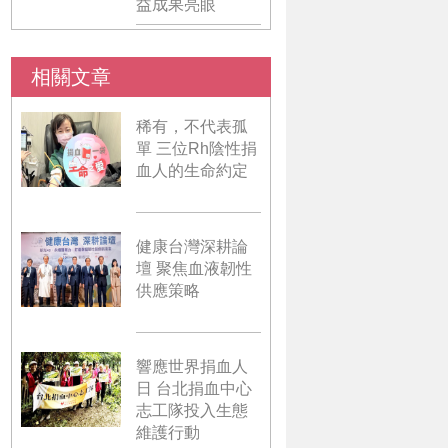
益成果亮眼
相關文章
稀有，不代表孤
單 三位Rh陰性捐
血人的生命約定
健康台灣深耕論
壇 聚焦血液韌性
供應策略
響應世界捐血人
日 台北捐血中心
志工隊投入生態
維護行動