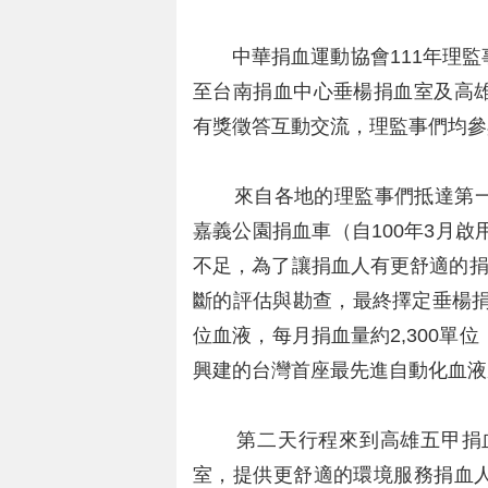
中華捐血運動協會111年理監事參
至台南捐血中心垂楊捐血室及高
有獎徵答互動交流，理監事們均參
來自各地的理監事們抵達第一
嘉義公園捐血車（自100年3月啟
不足，為了讓捐血人有更舒適的捐
斷的評估與勘查，最終擇定垂楊捐血
位血液，每月捐血量約2,300單
興建的台灣首座最先進自動化血液
第二天行程來到高雄五甲捐血室
室，提供更舒適的環境服務捐血人