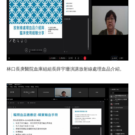
林口長庚醫院血庫組組長薛宇珊演講放射線處理血品介紹。