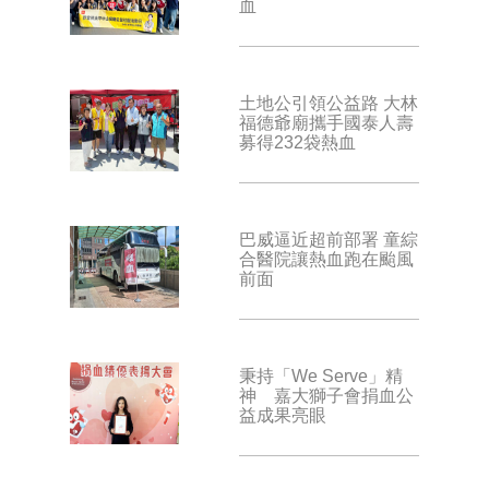
血
土地公引領公益路 大林
福德爺廟攜手國泰人壽
募得232袋熱血
巴威逼近超前部署 童綜
合醫院讓熱血跑在颱風
前面
秉持「We Serve」精
神 嘉大獅子會捐血公
益成果亮眼