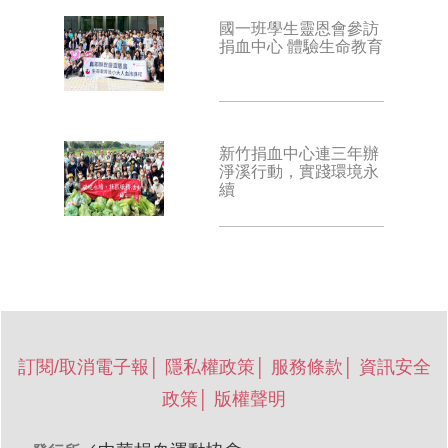
國一班學生靈恩會參訪
捐血中心 體驗生命教育
新竹捐血中心連三年辦
淨溪行動，實踐環境永
續
訂閱/取消電子報
│
隱私權政策
│
服務條款
│
資訊安全
政策
│
版權聲明