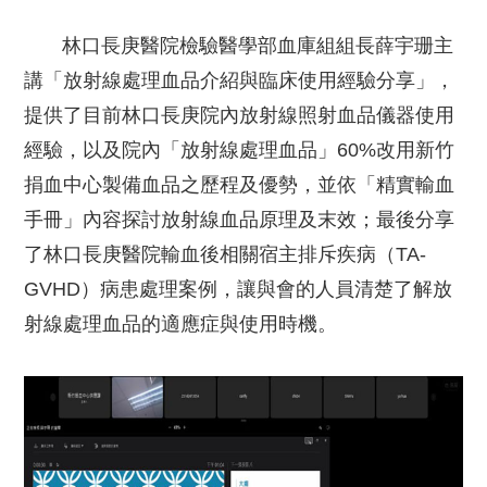
林口長庚醫院檢驗醫學部血庫組組長薛宇珊主
講「放射線處理血品介紹與臨床使用經驗分享」，
提供了目前林口長庚院內放射線照射血品儀器使用
經驗，以及院內「放射線處理血品」60%改用新竹
捐血中心製備血品之歷程及優勢，並依「精實輸血
手冊」內容探討放射線血品原理及末效；最後分享
了林口長庚醫院輸血後相關宿主排斥疾病（TA-
GVHD）病患處理案例，讓與會的人員清楚了解放
射線處理血品的適應症與使用時機。