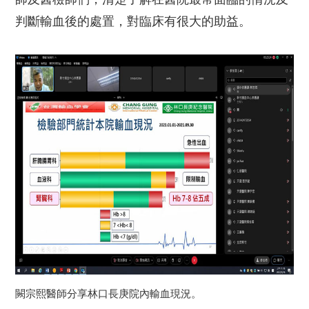
判斷輸血後的處置，對臨床有很大的助益。
闕宗熙醫師分享林口長庚院內輸血現況。