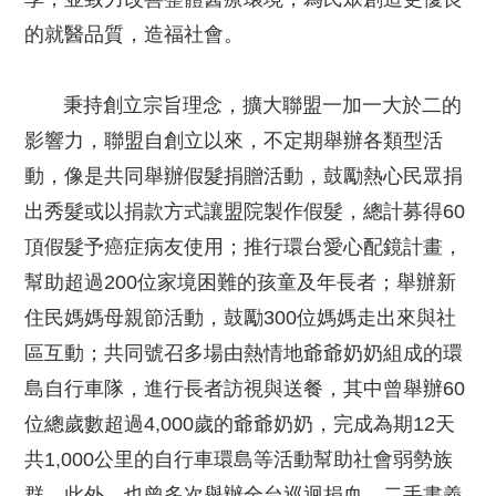
的就醫品質，造福社會。
秉持創立宗旨理念，擴大聯盟一加一大於二的
影響力，聯盟自創立以來，不定期舉辦各類型活
動，像是共同舉辦假髮捐贈活動，鼓勵熱心民眾捐
出秀髮或以捐款方式讓盟院製作假髮，總計募得60
頂假髮予癌症病友使用；推行環台愛心配鏡計畫，
幫助超過200位家境困難的孩童及年長者；舉辦新
住民媽媽母親節活動，鼓勵300位媽媽走出來與社
區互動；共同號召多場由熱情地爺爺奶奶組成的環
島自行車隊，進行長者訪視與送餐，其中曾舉辦60
位總歲數超過4,000歲的爺爺奶奶，完成為期12天
共1,000公里的自行車環島等活動幫助社會弱勢族
群。此外，也曾多次舉辦全台巡迴捐血、二手書義