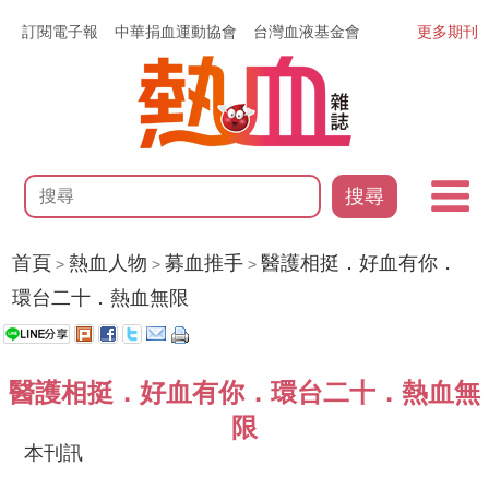
訂閱電子報
中華捐血運動協會
台灣血液基金會
更多期刊
搜尋
首頁
熱血人物
募血推手
醫護相挺．好血有你．
>
>
>
環台二十．熱血無限
醫護相挺．好血有你．環台二十．熱血無
限
本刊訊