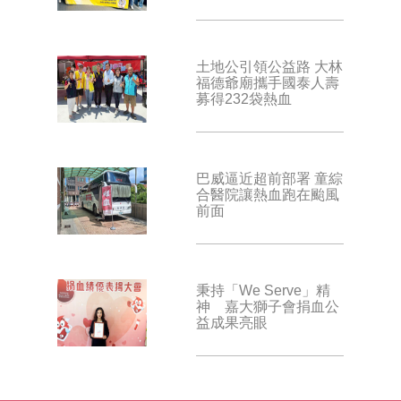
土地公引領公益路 大林
福德爺廟攜手國泰人壽
募得232袋熱血
巴威逼近超前部署 童綜
合醫院讓熱血跑在颱風
前面
秉持「We Serve」精
神 嘉大獅子會捐血公
益成果亮眼