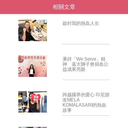
相關文章
啟封我的熱血人生
秉持「We Serve」精
神 嘉大獅子會捐血公
益成果亮眼
跨越國界的愛心 印尼朋
友MELA
KOMALASARI的熱血
故事