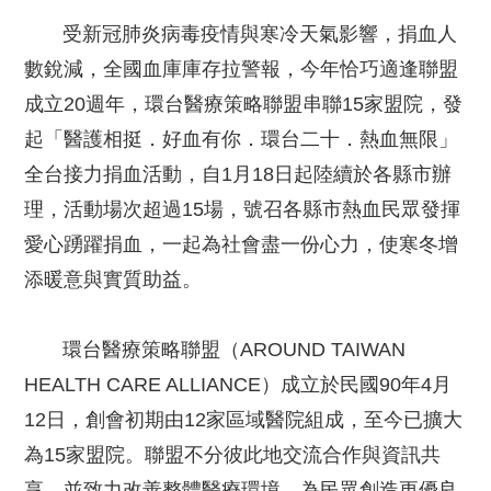
受新冠肺炎病毒疫情與寒冷天氣影響，捐血人
數銳減，全國血庫庫存拉警報，今年恰巧適逢聯盟
成立20週年，環台醫療策略聯盟串聯15家盟院，發
起「醫護相挺．好血有你．環台二十．熱血無限」
全台接力捐血活動，自1月18日起陸續於各縣市辦
理，活動場次超過15場，號召各縣市熱血民眾發揮
愛心踴躍捐血，一起為社會盡一份心力，使寒冬增
添暖意與實質助益。
環台醫療策略聯盟（AROUND TAIWAN
HEALTH CARE ALLIANCE）成立於民國90年4月
12日，創會初期由12家區域醫院組成，至今已擴大
為15家盟院。聯盟不分彼此地交流合作與資訊共
享，並致力改善整體醫療環境，為民眾創造更優良