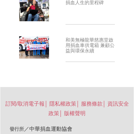
捐血人生的里程碑
和美無極龍華慈惠堂啟
用捐血車供電箱 兼顧公
益與環保永續
訂閱/取消電子報
│
隱私權政策
│
服務條款
│
資訊安全
政策
│
版權聲明
／
中華捐血運動協會
發行所