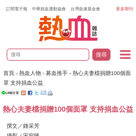
訂閱電子報
中華捐血運動協會
台灣血液基金會
更多期刊
搜尋
首頁
熱血人物
募血推手
熱心夫妻檔捐贈100個面
>
>
>
罩 支持捐血公益
熱心夫妻檔捐贈100個面罩 支持捐血公益
撰文／鍾采芳
攝影／宋宛臻