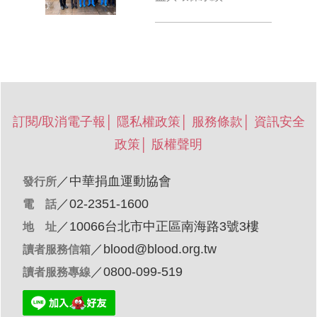
訂閱/取消電子報
│
隱私權政策
│
服務條款
│
資訊安全
政策
│
版權聲明
／
中華捐血運動協會
發行所
／02-2351-1600
電 話
／10066台北市中正區南海路3號3樓
地 址
／
blood@blood.org.tw
讀者服務信箱
／0800-099-519
讀者服務專線