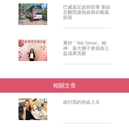
巴威逼近超前部署 童綜
合醫院讓熱血跑在颱風
前面
秉持「We Serve」精
神 嘉大獅子會捐血公
益成果亮眼
相關文章
啟封我的熱血人生