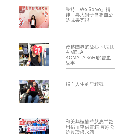
秉持「We Serve」精
神 嘉大獅子會捐血公
益成果亮眼
跨越國界的愛心 印尼朋
友MELA
KOMALASARI的熱血
故事
捐血人生的里程碑
和美無極龍華慈惠堂啟
用捐血車供電箱 兼顧公
益與環保永續