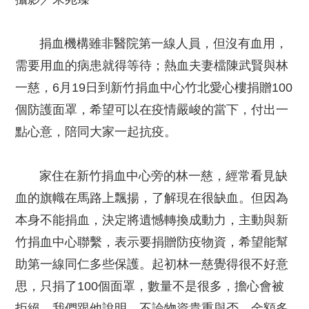
捐血機構雖非醫院第一線人員，但沒有血用，
需要用血的病患就得等待；熱血夫妻檔陳武賢與林
一慈，6月19日到新竹捐血中心竹北愛心樓捐贈100
個防護面罩，希望可以在疫情嚴峻的當下，付出一
點心意，陪同大家一起抗疫。
家住在新竹捐血中心旁的林一慈，經常看見缺
血的旗幟在馬路上飄揚，了解現在很缺血。但因為
本身不能捐血，決定將遺憾轉換成動力，主動與新
竹捐血中心聯繫，表示要捐贈防疫物資，希望能幫
助第一線同仁多些保護。起初林一慈覺得很不好意
思，只捐了100個面罩，數量不是很多，擔心會被
拒絕。我們跟他說明，不論物資貴重與否、金額多