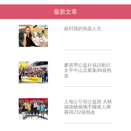
最新文章
啟封我的熱血人生
麥當勞公益社福活動日
太平中山店募集86袋熱
血
土地公引領公益路 大林
福德爺廟攜手國泰人壽
募得232袋熱血