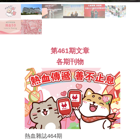
第461期文章
各期刊物
熱血雜誌464期