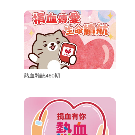
熱血雜誌460期