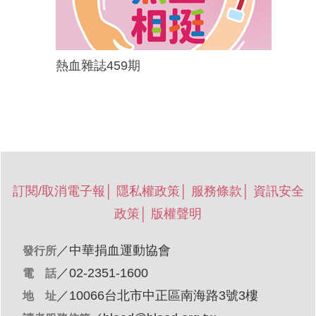
熱血雜誌459期
訂閱/取消電子報
│
隱私權政策
│
服務條款
│
資訊安全
政策
│
版權聲明
／
中華捐血運動協會
發行所
／02-2351-1600
電 話
／10066台北市中正區南海路3號3樓
地 址