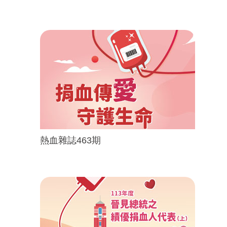
熱血雜誌463期