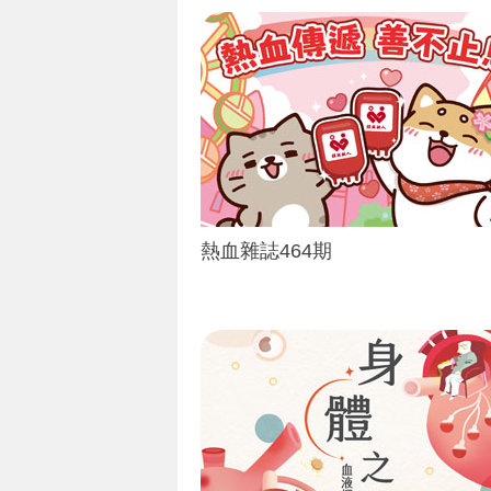
熱血雜誌464期