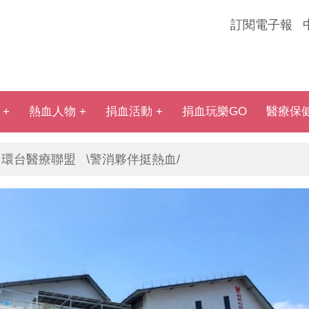
訂閱電子報
熱血人物
捐血活動
捐血玩樂GO
醫療保
環台醫療聯盟
\警消夥伴挺熱血/