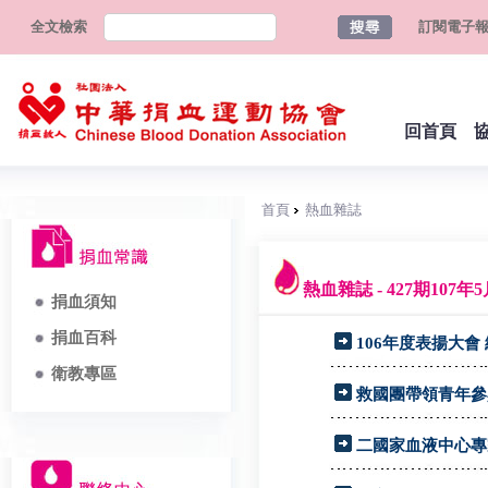
全文檢索
訂閱電子
回首頁
首頁
熱血雜誌
熱血雜誌 - 427期107年
捐血須知
捐血百科
106年度表揚大會
衛教專區
救國團帶領青年參
二國家血液中心專