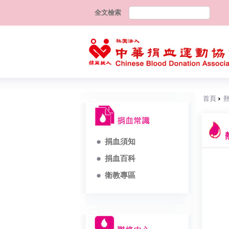
全文檢索
首頁
捐血須知
捐血百科
衛教專區