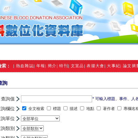
檢索：
熱血雜誌
年報
簡介
特刊
文宣品
表揚大會
大事紀
論文摘
|
|
|
|
|
|
|
|
查詢
查詢值
* 可輸入標題、事件、人
查詢欄位
全文檢索
標題
描述
地點
著作者
專欄名
查詢單位
查詢類別