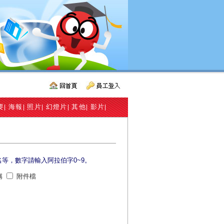
要
海報
照片
幻燈片
其他
影片
|
|
|
|
|
|
名等，數字請輸入阿拉伯字0~9。
稱
附件檔