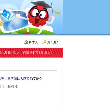
要
海報
照片
幻燈片
其他
影片
|
|
|
|
|
|
名等，數字請輸入阿拉伯字0~9。
稱
附件檔