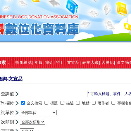
檢索：
熱血雜誌
年報
簡介
特刊
文宣品
表揚大會
大事紀
論文摘
|
|
|
|
|
|
|
|
查詢-文宣品
查詢值
* 可輸入標題、事件、人
查詢欄位
全文檢索
標題
描述
地點
著作者
專欄名
查詢單位
次類別