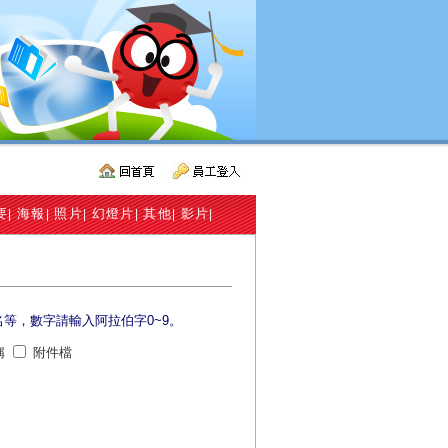
要
海報
照片
幻燈片
其他
影片
|
|
|
|
|
|
名等，數字請輸入阿拉伯字0~9。
稱
附件檔