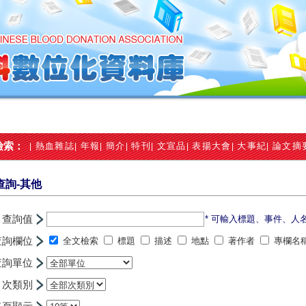
檢索：
熱血雜誌
年報
簡介
特刊
文宣品
表揚大會
大事紀
論文摘
|
|
|
|
|
|
|
|
查詢-其他
查詢值
* 可輸入標題、事件、人
查詢欄位
全文檢索
標題
描述
地點
著作者
專欄名
查詢單位
次類別