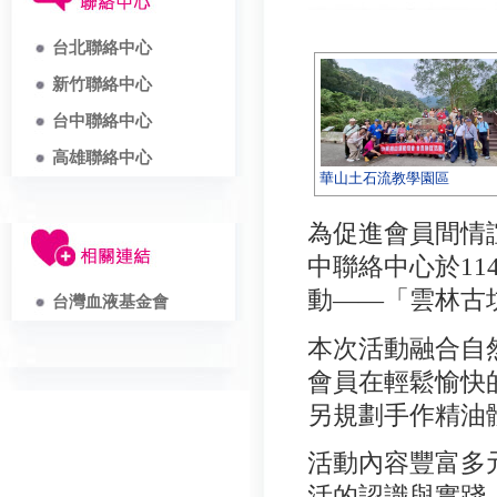
台北聯絡中心
新竹聯絡中心
台中聯絡中心
高雄聯絡中心
華山土石流教學園區
為促進會員間情
中聯絡中心於11
動——「雲林古
台灣血液基金會
本次活動融合自
會員在輕鬆愉快
另規劃手作精油
活動內容豐富多
活的認識與實踐