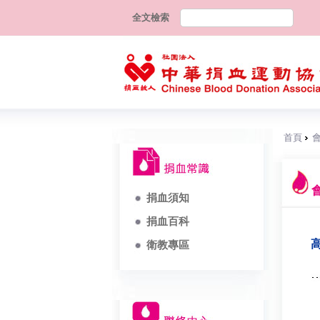
全文檢索
首頁
捐血須知
捐血百科
衛教專區