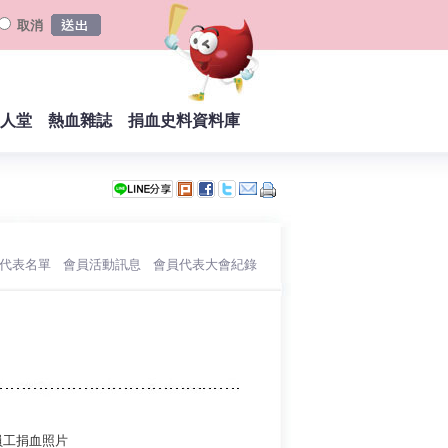
取消
人堂
熱血雜誌
捐血史料資料庫
員代表名單
會員活動訊息
會員代表大會紀錄
︱
︱
︱
員工捐血照片