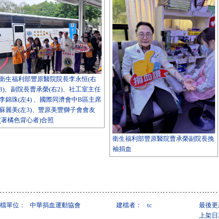
衛生福利部豐原醫院院長李永恒(右
3)、副院長曹承榮(右2)、社工室主任
李錦珠(左4) 、國際同濟會中B區主席
蘇麗美(左3)、豐原美豐獅子會會友
(著橘色背心者)合照
衛生福利部豐原醫院曹承榮副院長挽
袖捐血
檔單位：
中華捐血運動協會
建檔者：
tc
最後更
上架日