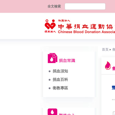
全文檢索
首頁
捐血須知
捐血百科
衛教專區