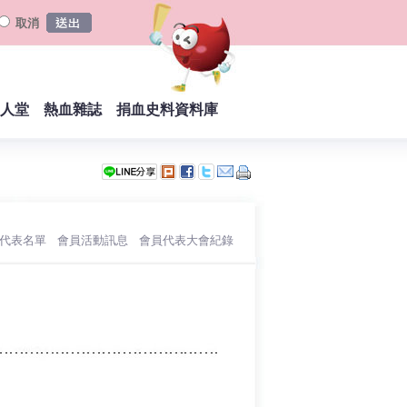
取消
人堂
熱血雜誌
捐血史料資料庫
員代表名單
會員活動訊息
會員代表大會紀錄
︱
︱
︱