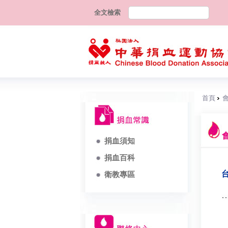
全文檢索
首頁
捐血須知
捐血百科
衛教專區