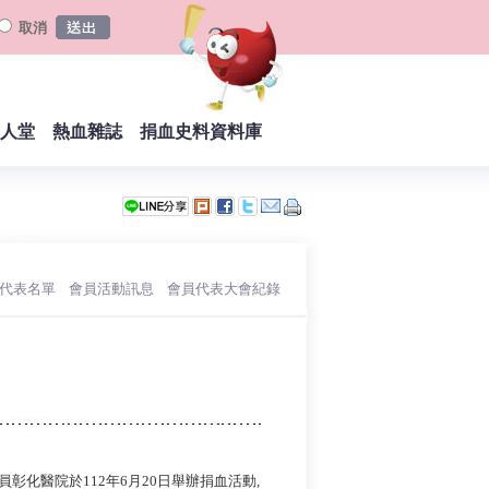
取消
人堂
熱血雜誌
捐血史料資料庫
員代表名單
會員活動訊息
會員代表大會紀錄
︱
︱
︱
彰化醫院於112年6月20日舉辦捐血活動,