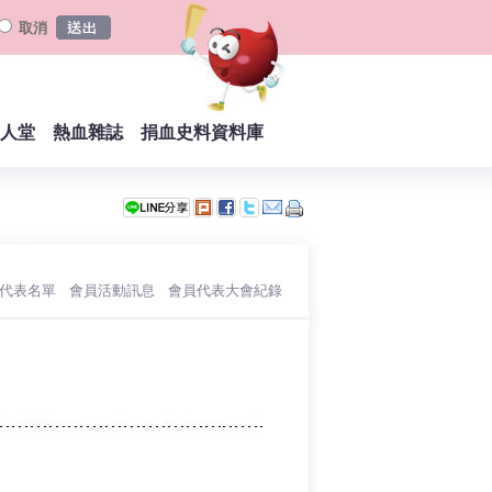
取消
人堂
熱血雜誌
捐血史料資料庫
員代表名單
會員活動訊息
會員代表大會紀錄
︱
︱
︱