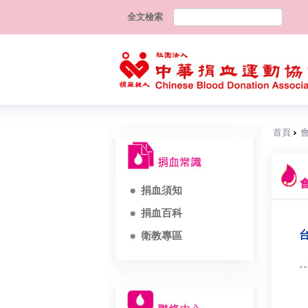
全文檢索
首頁
捐血須知
捐血百科
台
衛教專區