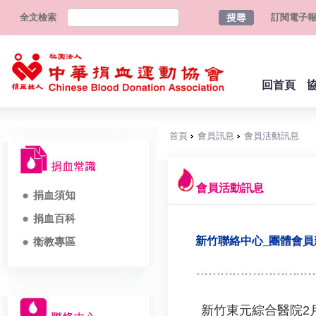
全文檢索
訂閱電子
回首頁
首頁
會員訊息
會員活動訊息
會員活動訊息
捐血須知
捐血百科
新竹聯絡中心_團體會
衛教專區
新竹東元綜合醫院2