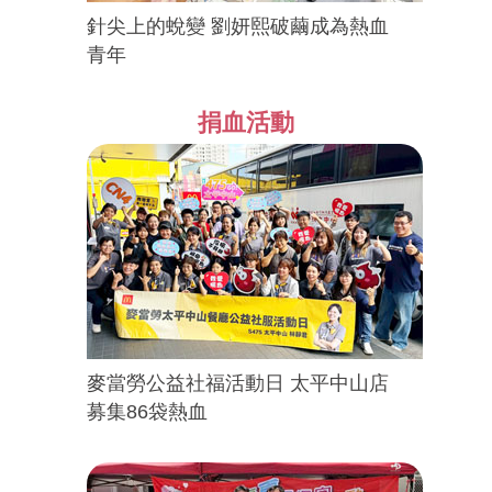
針尖上的蛻變 劉妍熙破繭成為熱血
青年
捐血活動
麥當勞公益社福活動日 太平中山店
募集86袋熱血