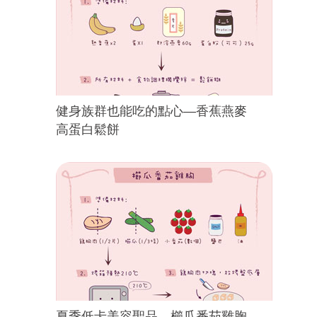
健身族群也能吃的點心—香蕉燕麥
高蛋白鬆餅
夏季低卡美容聖品—櫛瓜番茄雞胸