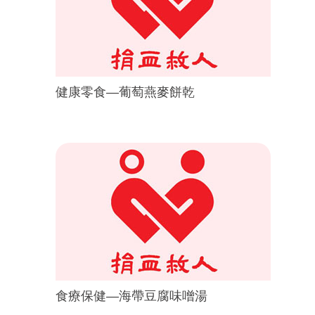
健康零食—葡萄燕麥餅乾
食療保健—海帶豆腐味噌湯