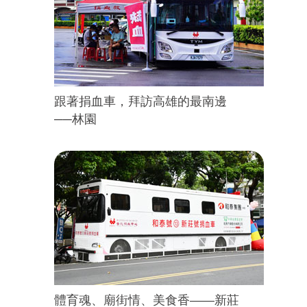
跟著捐血車，拜訪高雄的最南邊
──林園
體育魂、廟街情、美食香——新莊