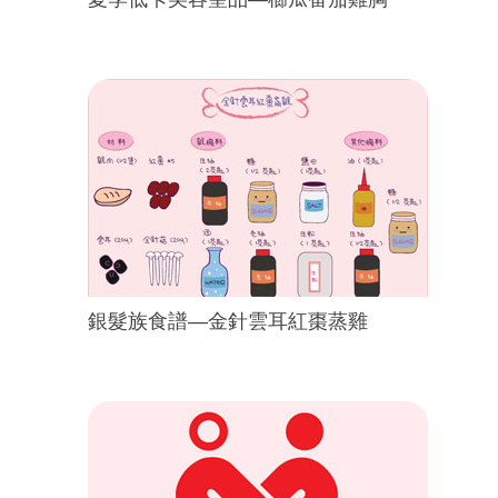
銀髮族食譜—金針雲耳紅棗蒸雞