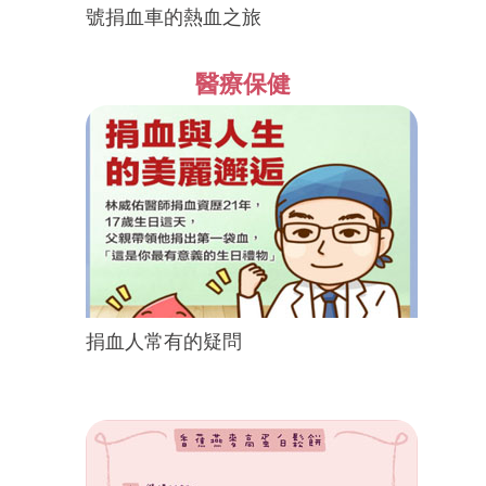
號捐血車的熱血之旅
醫療保健
捐血人常有的疑問