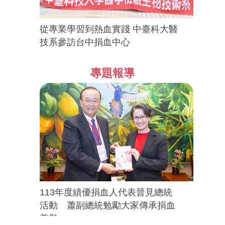
從專業學習到熱血實踐 中臺科大醫
技系參訪台中捐血中心
專題報導
113年度績優捐血人代表晉見總統
活動 蕭副總統勉勵大家傳承捐血
善舉