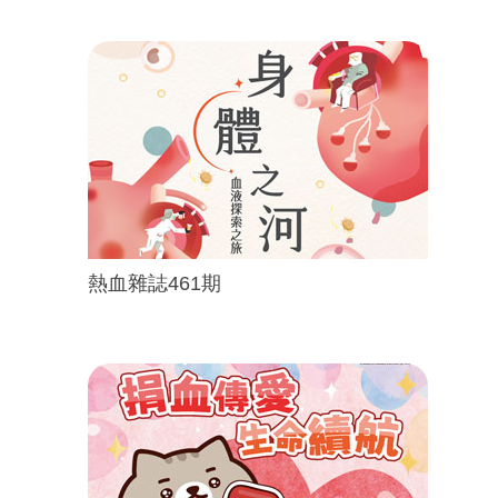
熱血雜誌461期