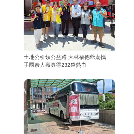
土地公引領公益路 大林福德爺廟攜
手國泰人壽募得232袋熱血