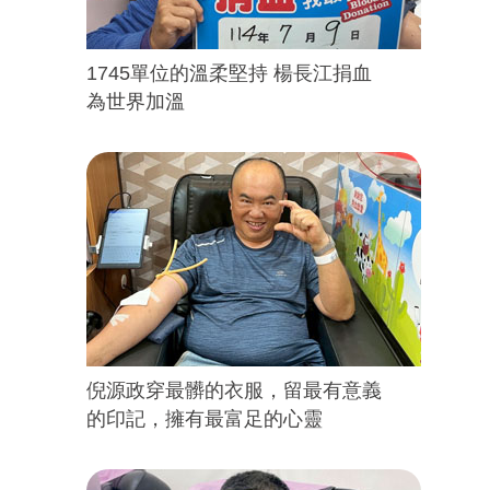
1745單位的溫柔堅持 楊長江捐血
為世界加溫
倪源政穿最髒的衣服，留最有意義
的印記，擁有最富足的心靈