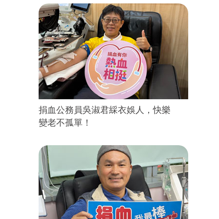
捐血公務員吳淑君綵衣娛人，快樂
變老不孤單！