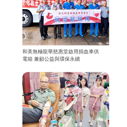
和美無極龍華慈惠堂啟用捐血車供
電箱 兼顧公益與環保永續