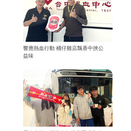
響應熱血行動 桶仔雞店飄香中挾公
益味