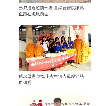
巴威逼近超前部署 童綜合醫院讓熱
血跑在颱風前面
感念母恩 大智山玄空法寺母親節熱
血傳愛