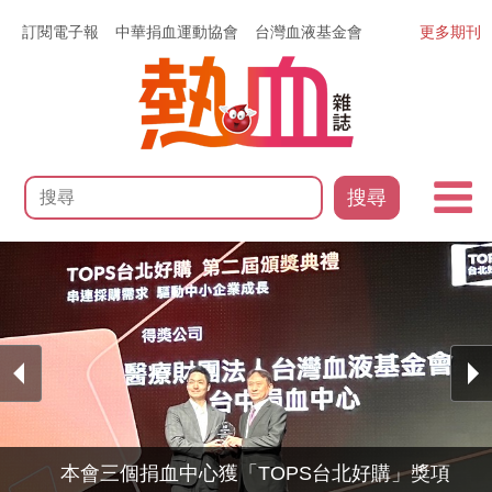
訂閱電子報
中華捐血運動協會
台灣血液基金會
更多期刊
搜尋
本會三個捐血中心獲「TOPS台北好購」獎項