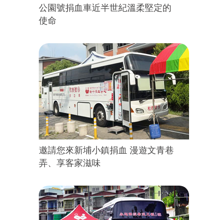
公園號捐血車近半世紀溫柔堅定的
使命
邀請您來新埔小鎮捐血 漫遊文青巷
弄、享客家滋味