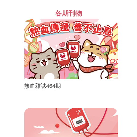
各期刊物
熱血雜誌464期